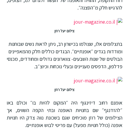
רוח התקופה, ההוויה והאופנה של העשור ולגרום לנו, הצופים,
להרגיש חלק מ״הסצנה״.
צילום יעל רוזן
בתצלומים אלו, שצולמו בכישרון רב, ניתן לראות נשים שבוחנות
ומודדות בגדים ״אופנתיים״. הבגדים כוללים חלק מהמאפיינים
הבולטים של שנות השבעים- צווארונים גדולים ומחודדים, מכנסי
פדלפון, הדפסים מעניינים ובעלי נוכחות וכיוצ״ב.
צילום יעל רוזן
אומנם רחוב דיזינגוף היה ״המקום להיות בו״ וכולם באו
״להזדנגף״ שם בחנויות האופנה ובתי הקפה השווים, אך
הצילומים של רוזן מוכיחים שגם בשכונת נווה צדק היו חנויות
אופנה (כולל חנויות מפעל) עם פריטי לבוש אופנתיים.