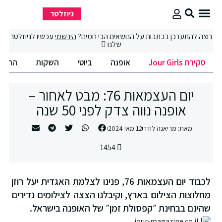
ניוזלטר
סקירת Jour Girls
סיבוב קניות
החיים הטובים
רוצה להתעדכן בכתבות על הנושאים הכי חמים?
הירשמי
עכשיו לניוזלטר
שלנו
סקירת Jour Girls
אופנה
ביוטי
השקות
החיים
יום העצמאות 76: מבט לאחור –
אופנה נווה צדק לפני 50 שנה
מאת:
מריאנה לודר
12 מאי 2024
1454
לכבוד יום העצמאות 76, פנינו לצלמת האגדית יעל רוזן
מחלוצות הצילום בארץ, וקיבלנו הצצה לצילומים נדירים
שהינם בבחינת ״קפסולת זמן״ של האופנה בישראל.