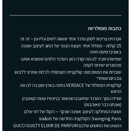
כתבות פופולריות
אם היינו צריכות לסמן טרנד אחד ששווה לשים עליו עין – זה זה
25 קולות – מסלול אחד: תצוגת הגמר של החוג לעיצוב אופנה
באוניברסיטת חיפה
שמישהו יסביר לנו מה קורה כאן: הטרנד הלוהט שמוציא אותנו
מהמגרש ישירות לקפה
שוברות את המוסכמות: קולקציית הקפסולה לכלות שתרצי ללבוש
גם ביום שאחרי
קולקציית המסלול של VERSACE נחתה בארץ וסובבה לנו את
הראש
תורידו נמוך: הטרנד שחשבנו שנשאר בניינטיז עושה קאמבק
(ואנחנו כבר מאוהבות)
תצוגת המחלקה לעיצוב אופנה שנקר — הקול של דור שלם
Swinging Paris: הקולקציה החדשה של ba&sh
הטעינו את החושים שלכם GUCCI GUILTY ELIXIR DE PARFUM