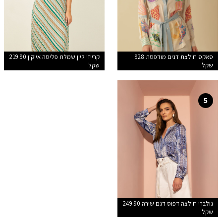
סאקס חולצת דנים מודפסת 928
קרייזי ליין שמלת פליסה אייקון 219.90
שקל
שקל
5
גולברי חולצה דפוס דגם שירה 249.90
שקל