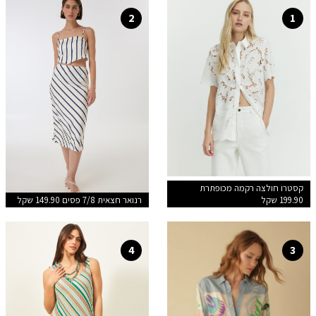
2
1
קסטרו חולצה רקמה מכופתרת
199.90 שקל
רנואר חצאית 7/8 פסים 149.90 שקל
4
3