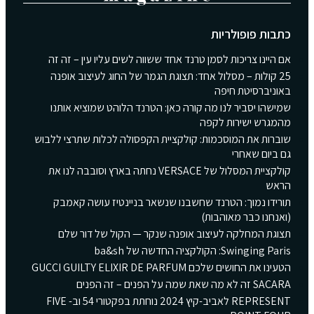
כתבות פופולריות
אם היינו צריכות לסמן טרנד אחד ששווה לשים עליו עין – זה זה
25 קולות – מסלול אחד: תצוגת הגמר של החוג לעיצוב אופנה
באוניברסיטת חיפה
שמישהו יסביר לנו מה קורה כאן: הטרנד הלוהט שמוציא אותנו
מהמגרש ישירות לקפה
שוברות את המוסכמות: קולקציית הקפסולה לכלות שתרצי ללבוש
גם ביום שאחרי
קולקציית המסלול של VERSACE נחתה בארץ וסובבה לנו את
הראש
תורידו נמוך: הטרנד שחשבנו שנשאר בניינטיז עושה קאמבק
(ואנחנו כבר מאוהבות)
תצוגת המחלקה לעיצוב אופנה שנקר — הקול של דור שלם
Swinging Paris: הקולקציה החדשה של ba&sh
הטעינו את החושים שלכם GUCCI GUILTY ELIXIR DE PARFUM
SACARA זה לא מה שאת שמה על הפנים – זה הפנים
REPRESENT לאביב-קיץ 2024 נוחתת בפקטורי 54 וב- FIVE