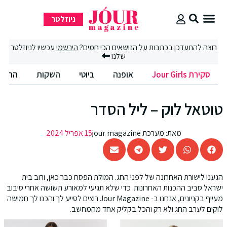
ניוזלטר
סקירת Jour Girls
רוצה להתעדכן בכתבות על הנושאים הכי חמים?
הירשמי
עכשיו לניוזלטר
שלנו
סקירת Jour Girls
אופנה
ביוטי
השקות
החיים
טוטאל לוק – ליל הסדר
מאת:
מערכת jour magazine
15 אפריל 2024
הגענו לישורת האחרונה של לפני החג. המולת הפסח כבר כאן, ורוב בית
ישראל סביב ההכנות האחרונות. כדי שלא תגיעי למאורע תשושה אחרי סיבוב
מעייף בקניונים, אנחנו ב- Jour Magazine רוצים לסייע לך והכנו לך חמישה
לוקים לערב החג ולא רק והכל בקליק אחד מהמחשב.