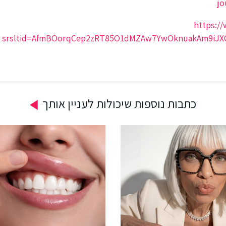
https://
srsltid=AfmBOorqCep2zRT85O1dMZAw7YwOknuakAm9iJX
כתבות נוספות שיכולות לעניין אותך