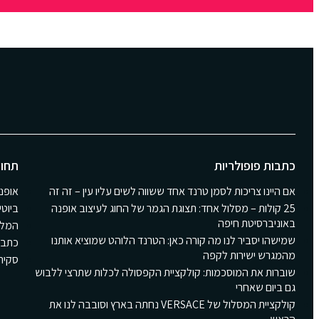
כתבות פופולריות
תחומ
אם היינו צריכות לסמן טרנד אחד ששווה לשים עליו עין – זה זה
אופנ
25 קולות – מסלול אחד: תצוגת הגמר של החוג לעיצוב אופנה
ביוטי
באוניברסיטת חיפה
המלצ
שמישהו יסביר לנו מה קורה כאן: הטרנד הלוהט שמוציא אותנו
כתבו
מהמגרש ישירות לקפה
סקירת Girls
שוברות את המוסכמות: קולקציית הקפסולה לכלות שתרצי ללבוש
גם ביום שאחרי
קולקציית המסלול של VERSACE נחתה בארץ וסובבה לנו את