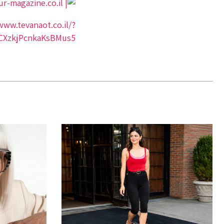
www.tevanaot.co.il/?
CXzkjPcnkaKsBMus5