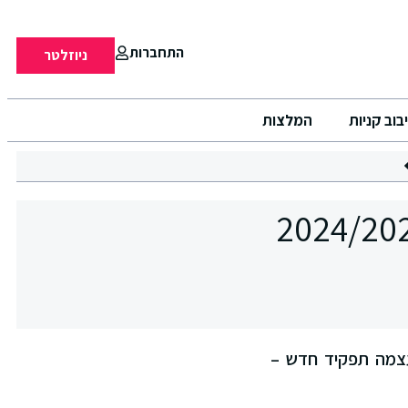
התחברות
ניוזלטר
בוב קניות
המלצות
ייטד היי", לוקחת על עצמה תפקיד חדש –