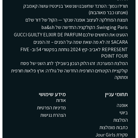
תורידו נמוך: הטרנד שחשבנו שנשאר בניינטיז עושה קאמבק
(ואנחנו כבר מאוהבות)
תצוגת המחלקה לעיצוב אופנה שנקר — הקול של דור שלם
Swinging Paris: הקולקציה החדשה של ba&sh
הטעינו את החושים שלכם GUCCI GUILTY ELIXIR DE PARFUM
SACARA זה לא מה שאת שמה על הפנים – זה הפנים
REPRESENT לאביב-קיץ 2024 נוחתת בפקטורי 54 וב- FIVE
POINT FOUR
המלצת המערכת: זהו הלוק הנכון בשבילך לחג השני של פסח
קולקציית הקינוחים החורפית החדשה של גולדה: ארץ פלאות חורפית
ומתוקה
תחומי עניין
מידע שימושי
אודות
אופנה
מדיניות הפרטיות
ביוטי
הצהרת נגישות
המלצות
כתבות מומלצות
סקירת Jour Girls