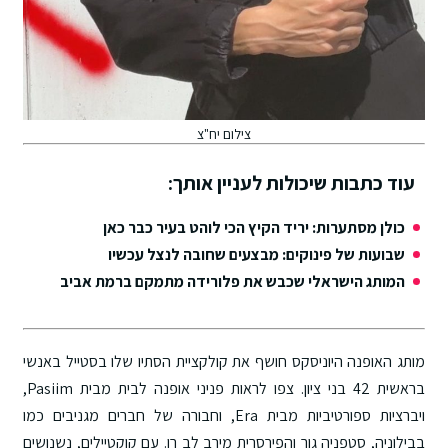
צילום יח"צ
עוד כתבות שיכולות לעניין אותך:
כולן מסתערות: יריד הקיץ הכי לוהט בעיר כבר כאן
שבועות של פינוקים: מבצעים שחובה לנצל עכשיו
המותג הישראלי שכבש את פלורידה מתמקם ברמת אביב
מותג האופנה היוניסקס חושף את קולקציית הסתיו שלו בסטייל באנשי
בראשית 42 בני ציון. צפו לראות פניני אופנה לבית מבית Pasiim,
ויברציות ספורטיביות מבית Era, וחבורה של חברים מגניבים כמו
בבילוניה, סטפניה גור והפירסרית מירב לב רן. עם קוקטיילים, נשנושים