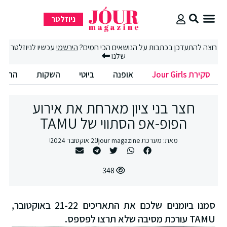
ניוזלטר
סקירת Jour Girls
רוצה להתעדכן בכתבות על הנושאים הכי חמים?
הירשמי
עכשיו לניוזלטר
שלנו
סקירת Jour Girls
אופנה
ביוטי
השקות
החיים
חצר בני ציון מארחת את אירוע
הפופ-אפ הסתווי של TAMU
מאת:
מערכת jour magazine
21 אוקטובר 2024
348
סמנו ביומנים שלכם את התאריכים 21-22 באוקטובר,
TAMU עורכת מסיבה שלא תרצו לפספס.