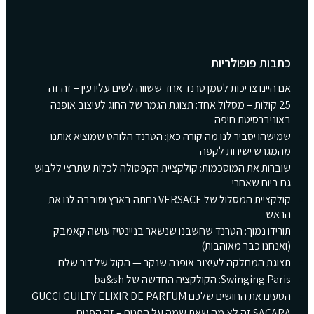
כתבות פופולריות
אם היינו צריכות לסמן טרנד אחד ששווה לשים עליו עין – זה זה
25 קולות – מסלול אחד: תצוגת הגמר של החוג לעיצוב אופנה
באוניברסיטת חיפה
שמישהו יסביר לנו מה קורה כאן: הטרנד הלוהט שמוציא אותנו
מהמגרש ישירות לקפה
שוברות את המוסכמות: קולקציית הקפסולה לכלות שתרצי ללבוש
גם ביום שאחרי
קולקציית המסלול של VERSACE נחתה בארץ וסובבה לנו את
הראש
תורידו נמוך: הטרנד שחשבנו שנשאר בניינטיז עושה קאמבק
(ואנחנו כבר מאוהבות)
תצוגת המחלקה לעיצוב אופנה שנקר — הקול של דור שלם
Swinging Paris: הקולקציה החדשה של ba&sh
הטעינו את החושים שלכם GUCCI GUILTY ELIXIR DE PARFUM
SACARA זה לא מה שאת שמה על הפנים – זה הפנים