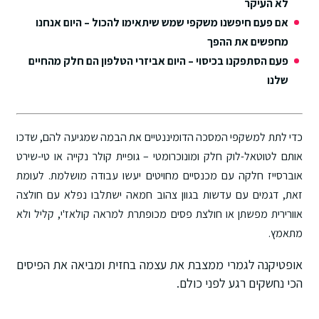
לא העיקר
אם פעם חיפשנו משקפי שמש שיתאימו להכול – היום אנחנו
מחפשים את ההפך
פעם הסתפקנו בכיסוי – היום אביזרי הטלפון הם חלק מהחיים
שלנו
כדי לתת למשקפי המסכה הדומיננטיים את הבמה שמגיעה להם, שדכו
אותם לטוטאל-לוק חלק ומונוכרומטי – גופיית קולר נקייה או טי-שירט
אוברסייז חלקה עם מכנסיים מחויטים יעשו עבודה מושלמת. לעומת
זאת, דגמים עם עדשות בגוון צהוב חמאה ישתלבו נפלא עם חולצה
אוורירית מפשתן או חולצת פסים מכופתרת למראה קולאז'י, קליל ולא
מתאמץ.
אופטיקנה לגמרי ממצבת את עצמה בחזית ומביאה את הפיסים
הכי נחשקים רגע לפני כולם.