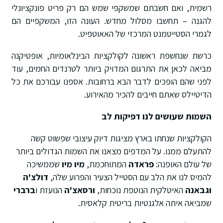
רשמית, ואם חשבתם שמשקפי שמש הם רק פריט פונקציונלי
להגנה – תחשבו מסלול מחדש. העונה הזו, המשקפיים הם
לגמרי הסטייטמנט המרכזי של האאוטפיט.
כרשת שנחשפת ראשונה לקולקציות הבינלאומיות, אופטיקנה
מביאה לכאן את התרגום המדויק ביותר לטרנדים החמים, עוד
לפני שהם הופכים לדבר הבא ברחובות. אספנו עבורכם את כל
הדיטיילס שאתם חייבים להכיר מהאירוע.
השמות שעושים לנו דפיקות לב
הקולקציות שנחתו בארץ מציגות דיוק עיצובי שפשוט קשה
להתעלם ממנו. על המדפים מצאנו את השמות הגדולים ביותר
של עולם האופנה:
פראדה
המתוחכמת,
מיו מיו
שממשיכה
להמיס לנו את הלב עם הסטייל הצעיר והפרוע שלה,
דולצ'ה
וגבאנה
האיטלקית הנוטפת נוכחות,
ורסאצ'ה
הנועזת ו
ברברי
שמביאה איתה אלגנטיות בריטית קלאסית.