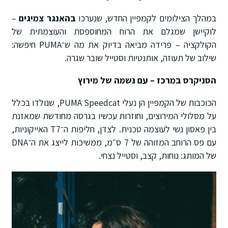
במהלך הצילומים לקמפיין החדש, שנערכו
בהאנגר צמיגים
–
לוקיישן שמגלם את הרוח המחוספסת והעוצמתית של
הקולקציה – פרידה מביאה בדיוק את מה ש־PUMA חיפשה:
שילוב של תעוזה, אותנטיות וסטייל שובר שגרה.
הסניקרס במרכז – עם נשמה של מירוץ
הכוכבות של הקמפיין הן נעלי PUMA Speedcat, שנולדו בכלל
על מסלולי המירוצים, וחוזרות עכשיו בגרסה מחודשת שמאזנת
בין פאסון נשי לעוצמה טכנית. לצדן, חליפות ה־T7 האייקוניות,
עם פס הרוחב המזוהה של 7 ס״מ, ממשיכות לייצג את ה־DNA
של המותג: נוחות, קצב, וסטייל נצחי.