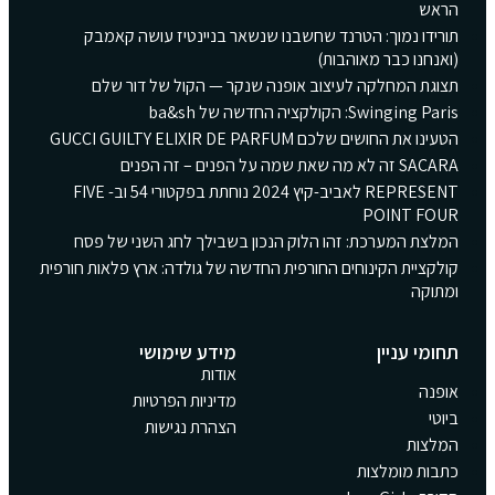
הראש
תורידו נמוך: הטרנד שחשבנו שנשאר בניינטיז עושה קאמבק
(ואנחנו כבר מאוהבות)
תצוגת המחלקה לעיצוב אופנה שנקר — הקול של דור שלם
Swinging Paris: הקולקציה החדשה של ba&sh
הטעינו את החושים שלכם GUCCI GUILTY ELIXIR DE PARFUM
SACARA זה לא מה שאת שמה על הפנים – זה הפנים
REPRESENT לאביב-קיץ 2024 נוחתת בפקטורי 54 וב- FIVE
POINT FOUR
המלצת המערכת: זהו הלוק הנכון בשבילך לחג השני של פסח
קולקציית הקינוחים החורפית החדשה של גולדה: ארץ פלאות חורפית
ומתוקה
תחומי עניין
מידע שימושי
אודות
אופנה
מדיניות הפרטיות
ביוטי
הצהרת נגישות
המלצות
כתבות מומלצות