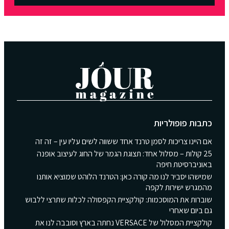
כתבות פופולריות
אם היינו צריכות לסמן טרנד אחד ששווה לשים עליו עין – זה זה
25 קולות – מסלול אחד: תצוגת הגמר של החוג לעיצוב אופנה
באוניברסיטת חיפה
שמישהו יסביר לנו מה קורה כאן: הטרנד הלוהט שמוציא אותנו
מהמגרש ישירות לקפה
שוברות את המוסכמות: קולקציית הקפסולה לכלות שתרצי ללבוש
גם ביום שאחרי
קולקציית המסלול של VERSACE נחתה בארץ וסובבה לנו את