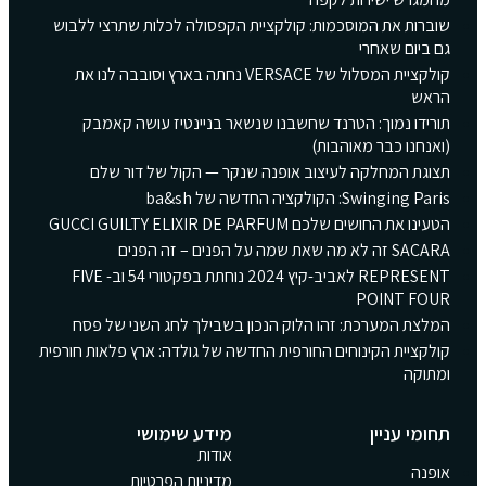
שוברות את המוסכמות: קולקציית הקפסולה לכלות שתרצי ללבוש
גם ביום שאחרי
קולקציית המסלול של VERSACE נחתה בארץ וסובבה לנו את
הראש
תורידו נמוך: הטרנד שחשבנו שנשאר בניינטיז עושה קאמבק
(ואנחנו כבר מאוהבות)
תצוגת המחלקה לעיצוב אופנה שנקר — הקול של דור שלם
Swinging Paris: הקולקציה החדשה של ba&sh
הטעינו את החושים שלכם GUCCI GUILTY ELIXIR DE PARFUM
SACARA זה לא מה שאת שמה על הפנים – זה הפנים
REPRESENT לאביב-קיץ 2024 נוחתת בפקטורי 54 וב- FIVE
POINT FOUR
המלצת המערכת: זהו הלוק הנכון בשבילך לחג השני של פסח
קולקציית הקינוחים החורפית החדשה של גולדה: ארץ פלאות חורפית
ומתוקה
תחומי עניין
מידע שימושי
אודות
אופנה
מדיניות הפרטיות