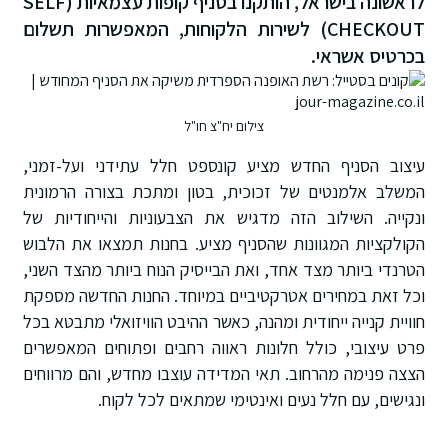
לראשונה בישראל, הותקנו בסניף קופות עצמאיות (SELF
CHECKOUT) לשירות הלקוחות, המאפשרות תשלום
בכרטיס אשראי.
צילום יח"צ חו"ל
עיצוב הסניף החדש מציע קונספט חלל עתידני ועל-זמני,
המשלב אלמנטים של זכוכית, בטון ומתכת בצורה הרמונית
ונקייה. השילוב הזה מדגיש את הצבעוניות והייחודיות של
הקולקציות המגוונות שהסניף מציע. בחנות תמצאו את הלבוש
הטרנדי ביותר מצד אחד, ואת הבייסיק הנוח ביותר מהצד השני,
וכל זאת במחירים אטרקטיביים במיוחד. החנות החדשה מספקת
חוויית קנייה ייחודית ומהנה, כאשר ההיבט הוויזואלי מתבטא בכל
פרט עיצובי, כולל חלונות ראווה רחבים ופתוחים המאפשרים
הצצה פנימה מהרחוב. תאי המדידה עוצבו מחדש, והם מרווחים
ונגישים, עם חלל נעים ואינטימי שמתאים לכל לקוח.