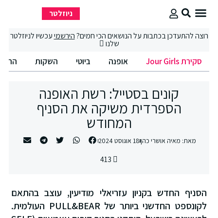
ניוזלטר
סקירת Jour Girls
סיבוב קניות
החיים הטובים
רוצה להתעדכן בכתבות על הנושאים הכי חמים?
הירשמי
עכשיו לניוזלטר
שלנו
סקירת Jour Girls
אופנה
ביוטי
השקות
החיים
קונים בסטייל: רשת האופנה
הספרדית משיקה את הסניף
המחודש
מאת:
מאיה אושרי כהן
18 אוגוסט 2024
413
הסניף החדש בקניון עזריאלי מודיעין, עוצב בהתאם
לקונספט החדשני ביותר של PULL&BEAR העולמית.