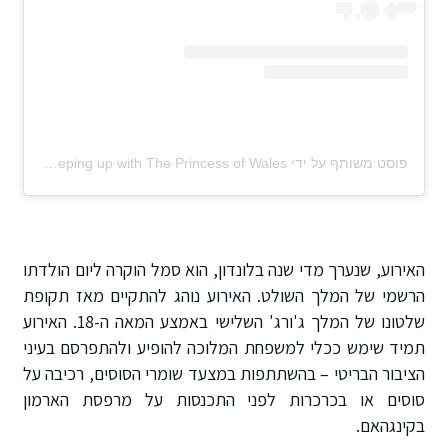
פוסט משותף על ידי ‏‎Keeping up with The Princess of Wales‎‏ (@‏‎kate.princessofwales‎‏)
האירוע, שנערך מדי שנה בלונדון, הוא סמל הוקרה ליום הולדתו
הרשמי של המלך השולט. האירוע נוהג להתקיים מאז תקופת
שלטונו של המלך ג'ורג' השלישי באמצע המאה ה-18. האירוע
תמיד שימש ככלי למשפחת המלוכה להופיע ולהתפרסם בעיני
הציבור הבריטי – בהשתתפות במצעד שומרי הסוסים, רכיבה על
סוסים או בכרכרות לפני התכנסות על מרפסת הארמון
בקינגהאם.