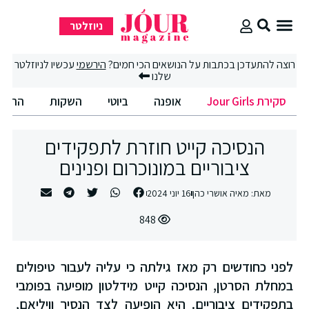
ניוזלטר
סקירת Jour Girls
סיבוב קניות
החיים הטובים
רוצה להתעדכן בכתבות על הנושאים הכי חמים?
הירשמי
עכשיו לניוזלטר
שלנו
סקירת Jour Girls
אופנה
ביוטי
השקות
החיים
הנסיכה קייט חוזרת לתפקידים
ציבוריים במונוכרום ופנינים
מאת:
מאיה אושרי כהן
16 יוני 2024
848
לפני כחודשים רק מאז גילתה כי עליה לעבור טיפולים
במחלת הסרטן, הנסיכה קייט מידלטון מופיעה בפומבי
בתפקידים ציבוריים. היא הופיעה לצד הנסיך וויליאם,