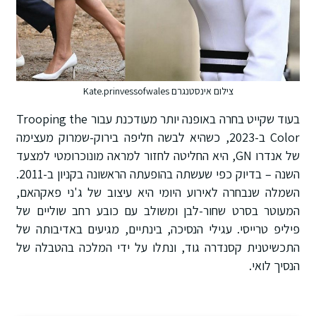
צילום אינסטנגרם Kate.prinvessofwales
בעוד שקייט בחרה באופנה יותר מעודכנת עבור Trooping the
Color ב-2023, כשהיא לבשה חליפה בירוק-שמרוק מעצימה
של אנדרו GN, היא החליטה לחזור למראה מונוכרומטי למצעד
השנה – בדיוק כפי שעשתה בהופעתה הראשונה בקניון ב-2011.
השמלה שנבחרה לאירוע היומי היא עיצוב של ג'ני פאקהאם,
המעוטר בסרט שחור-לבן ומשולב עם כובע רחב שוליים של
פיליפ טרייסי. עגילי הנסיכה, בינתיים, מגיעים באדיבותה של
התכשיטנית קסנדרה גוד, ונתלו על ידי המלכה בהטבלה של
הנסיך לואי.