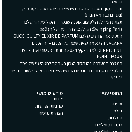
הראש
תורידו נמוך: הטרנד שחשבנו שנשאר בניינטיז עושה קאמבק
(ואנחנו כבר מאוהבות)
תצוגת המחלקה לעיצוב אופנה שנקר — הקול של דור שלם
Swinging Paris: הקולקציה החדשה של ba&sh
הטעינו את החושים שלכם GUCCI GUILTY ELIXIR DE PARFUM
SACARA זה לא מה שאת שמה על הפנים – זה הפנים
REPRESENT לאביב-קיץ 2024 נוחתת בפקטורי 54 וב- FIVE
POINT FOUR
המלצת המערכת: זהו הלוק הנכון בשבילך לחג השני של פסח
קולקציית הקינוחים החורפית החדשה של גולדה: ארץ פלאות חורפית
ומתוקה
תחומי עניין
מידע שימושי
אודות
אופנה
מדיניות הפרטיות
ביוטי
הצהרת נגישות
המלצות
כתבות מומלצות
סקירת Jour Girls