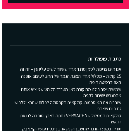
כתבות פופולריות
אם היינו צריכות לסמן טרנד אחד ששווה לשים עליו עין – זה זה
25 קולות – מסלול אחד: תצוגת הגמר של החוג לעיצוב אופנה
באוניברסיטת חיפה
שמישהו יסביר לנו מה קורה כאן: הטרנד הלוהט שמוציא אותנו
מהמגרש ישירות לקפה
שוברות את המוסכמות: קולקציית הקפסולה לכלות שתרצי ללבוש
גם ביום שאחרי
קולקציית המסלול של VERSACE נחתה בארץ וסובבה לנו את
הראש
תורידו נמוך: הטרנד שחשבנו שנשאר בניינטיז עושה קאמבק