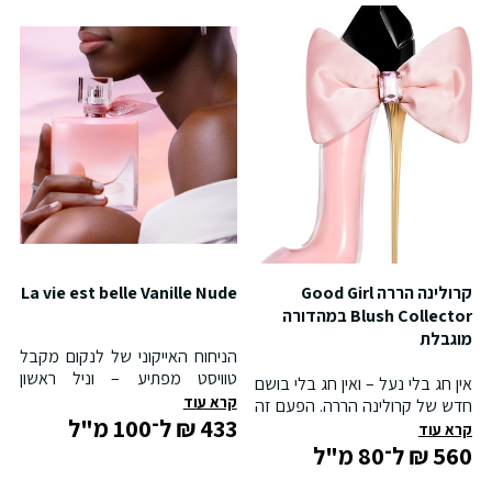
קרולינה הררה Good Girl
La vie est belle Vanille Nude
Blush Collector במהדורה
מוגבלת
הניחוח האייקוני של לנקום מקבל
טוויסט מפתיע – וניל ראשון
אין חג בלי נעל – ואין חג בלי בושם
בסדרה,
La vie est belle
קרא עוד
חדש של קרולינה הררה. הפעם זה
Vanille Nude
, שמרגיש כמו
433 ₪ ל־100 מ"ל
קורה עם
Good Girl Blush
קרא עוד
חיבוק מתוק וחושני. בושם
Collector
, מהדורה מוגבלת
560 ₪ ל־80 מ"ל
גורמנדי-פרחוני בהשראת קינוח
שמגיעה בדיוק בזמן לעונת החגים,
צרפתי, שעטוף ברכות מלטפת