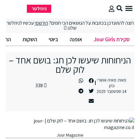
ניוזלטר
סקירת Jour Girls
סיבוב קניות
החיים הטובים
רוצה להתעדכן בכתבות על הנושאים הכי חמים?
הירשמי
עכשיו לניוזלטר
שלנו
סקירת Jour Girls
אופנה
ביוטי
השקות
החיים
הניחוחות שיעשו לכן חג: בושם אחד –
לוק שלם
מאת:
מאיה אושרי
338
כהן
14 ספטמבר 2025
Jour Magazine