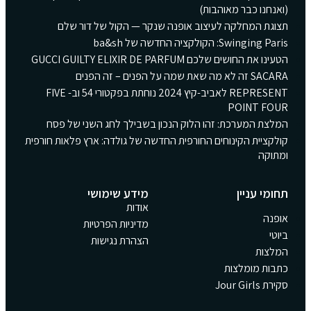
(ואנחנו כבר מאוהבות)
תצוגת המחלקה לעיצוב אופנה שנקר — הקול של דור שלם
Swinging Paris: הקולקציה החדשה של ba&sh
הטעינו את החושים שלכם GUCCI GUILTY ELIXIR DE PARFUM
SACARA זה לא מה שאת שמה על הפנים – זה הפנים
REPRESENT לאביב-קיץ 2024 נוחתת בפקטורי 54 וב- FIVE
POINT FOUR
המלצת המערכת: זהו הלוק הנכון בשבילך לחג השני של פסח
קולקציית הקינוחים החורפית החדשה של גולדה: ארץ פלאות חורפית
ומתוקה
תחומי עניין
מידע שימושי
אודות
אופנה
מדיניות הפרטיות
ביוטי
הצהרת נגישות
המלצות
כתבות מומלצות
סקירת Jour Girls