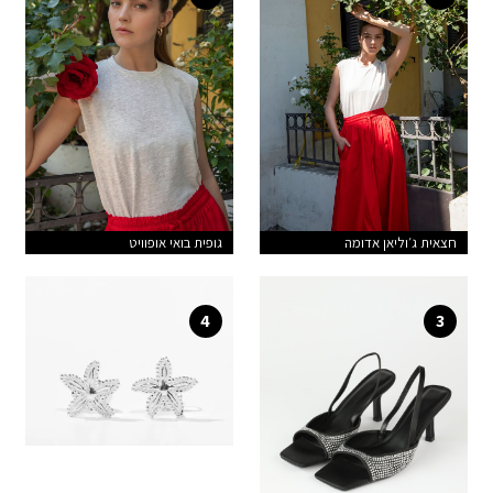
חצאית ג׳וליאן אדומה
גופית בואי אופוויט
4
3