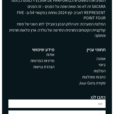
הטעינו את החושים שלכם GUCCI GUILTY ELIXIR DE PARFUM
SACARA זה לא מה שאת שמה על הפנים – זה הפנים
REPRESENT לאביב-קיץ 2024 נוחתת בפקטורי 54 וב- FIVE
POINT FOUR
המלצת המערכת: זהו הלוק הנכון בשבילך לחג השני של פסח
קולקציית הקינוחים החורפית החדשה של גולדה: ארץ פלאות חורפית
ומתוקה
תחומי עניין
מידע שימושי
אודות
אופנה
מדיניות הפרטיות
ביוטי
הצהרת נגישות
המלצות
כתבות מומלצות
סקירת Jour Girls
כתבו לנו