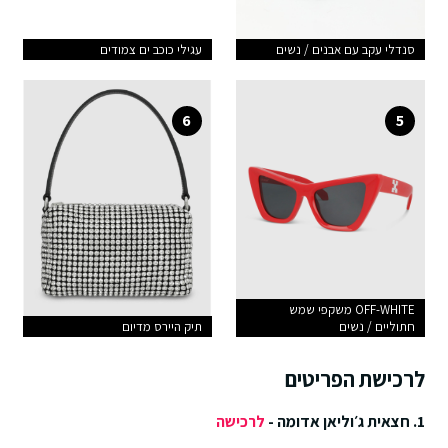
סנדלי עקב עם אבנים / נשים
עגילי כוכב ים צמודים
6
5
OFF-WHITE משקפי שמש
חתוליים / נשים
תיק היירס מדיום
לרכישת הפריטים
1. חצאית ג׳וליאן אדומה -
לרכישה