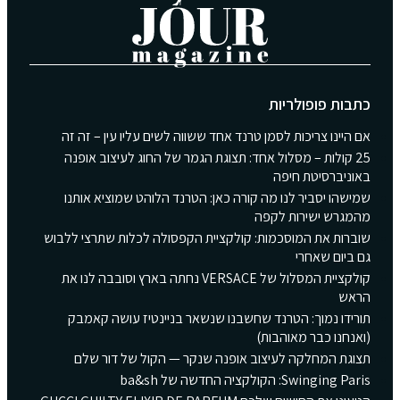
כתבות פופולריות
אם היינו צריכות לסמן טרנד אחד ששווה לשים עליו עין – זה זה
25 קולות – מסלול אחד: תצוגת הגמר של החוג לעיצוב אופנה
באוניברסיטת חיפה
שמישהו יסביר לנו מה קורה כאן: הטרנד הלוהט שמוציא אותנו
מהמגרש ישירות לקפה
שוברות את המוסכמות: קולקציית הקפסולה לכלות שתרצי ללבוש
גם ביום שאחרי
קולקציית המסלול של VERSACE נחתה בארץ וסובבה לנו את
הראש
תורידו נמוך: הטרנד שחשבנו שנשאר בניינטיז עושה קאמבק
(ואנחנו כבר מאוהבות)
תצוגת המחלקה לעיצוב אופנה שנקר — הקול של דור שלם
Swinging Paris: הקולקציה החדשה של ba&sh