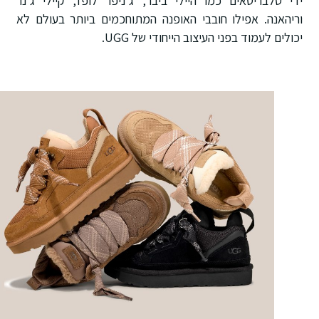
ידי סלבריטאים כמו היילי ביבר, ג'ניפר לופז, קיילי ג'נר
וריהאנה. אפילו חובבי האופנה המתוחכמים ביותר בעולם לא
יכולים לעמוד בפני העיצוב הייחודי של UGG.