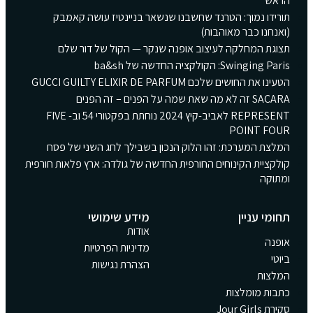
הראש
תורידו נמוך: הטרנד שחשבנו שנשאר בניינטיז עושה קאמבק
(ואנחנו כבר מאוהבות)
תצוגת המחלקה לעיצוב אופנה שנקר — הקול של דור שלם
Swinging Paris: הקולקציה החדשה של ba&sh
הטעינו את החושים שלכם GUCCI GUILTY ELIXIR DE PARFUM
SACARA זה לא מה שאת שמה על הפנים – זה הפנים
REPRESENT לאביב-קיץ 2024 נוחתת בפקטורי 54 וב- FIVE
POINT FOUR
המלצת המערכת: זהו הלוק הנכון בשבילך לחג השני של פסח
קולקציית הקינוחים החורפית החדשה של גולדה: ארץ פלאות חורפית
ומתוקה
תחומי עניין
מידע שימושי
אודות
אופנה
מדיניות הפרטיות
ביוטי
הצהרת נגישות
המלצות
כתבות מומלצות
סקירת Jour Girls