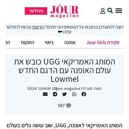
ניוזלטר
סקירת Jour Girls
סיבוב קניות
החיים הטובים
רוצה להתעדכן בכתבות על הנושאים הכי חמים?
הירשמי
עכשיו לניוזלטר
שלנו
סקירת Jour Girls
אופנה
ביוטי
השקות
החיים הט
המותג האמריקאי UGG כובש את
עולם האופנה עם הדגם החדש
Lowmel
מאת:
מערכת jour magazine
18 ספטמבר 2024
587
המותג האמריקאי לאופנה, UGG, שוב עושה גלים בעולם