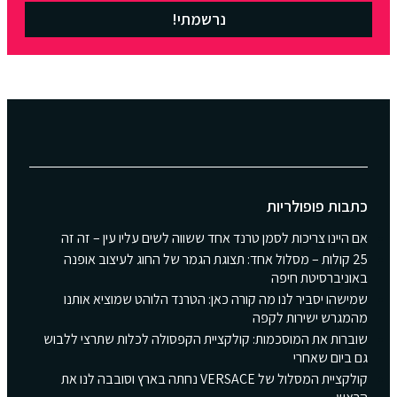
נרשמתי!
כתבות פופולריות
אם היינו צריכות לסמן טרנד אחד ששווה לשים עליו עין – זה זה
25 קולות – מסלול אחד: תצוגת הגמר של החוג לעיצוב אופנה
באוניברסיטת חיפה
שמישהו יסביר לנו מה קורה כאן: הטרנד הלוהט שמוציא אותנו
מהמגרש ישירות לקפה
שוברות את המוסכמות: קולקציית הקפסולה לכלות שתרצי ללבוש
גם ביום שאחרי
קולקציית המסלול של VERSACE נחתה בארץ וסובבה לנו את