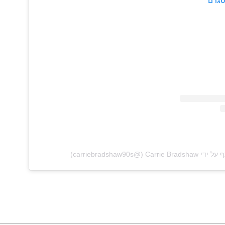
טגרם
‎‏ (@‏‎carriebradshaw90s‎‏)