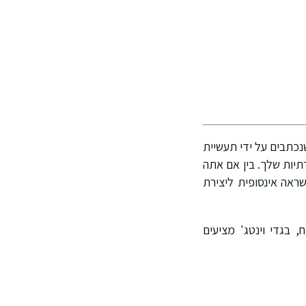
שנכתבים על ידי תעשיית
תיות שלך. בין אם אתה
ות ה-70, אופנת וינטג' מציעה השראה אינסופית ליצירת
ו רוח, בגדי וינטג' מציעים