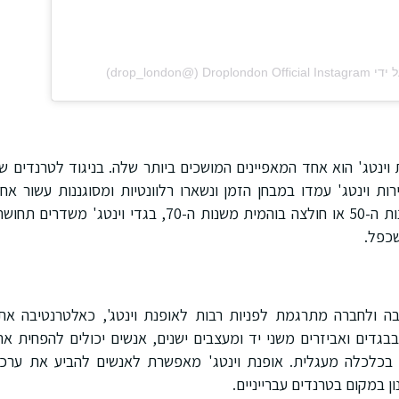
(@‏‎drop_london‎‏)
 וינטג' הוא אחד המאפיינים המושכים ביותר שלה. בניגוד לטרנדים 
ירות וינטג' עמדו במבחן הזמן ונשארו רלוונטיות ומסוגננות עשור אח
בשמלה מתנדנדת משנות ה-50 או חולצה בוהמית משנות ה-70, ב
שכפל.
בה ולחברה מתרגמת לפניות רבות לאופנת וינטג', כאלטרנטיבה את
 בבגדים ואביזרים משני יד ומעצבים ישנים, אנשים יכולים להפחית 
בכלכלה מעגלית. אופנת וינטג' מאפשרת לאנשים להביע את ערכיה
ן במקום בטרנדים עברייניים.