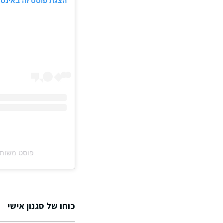
הצגת פוסט זה באינס
פוסט משותף על ידי ‏Carrie Bradshaw‎
כוחו של סגנון אישי