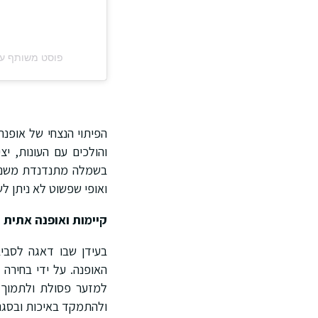
פוסט משותף על ידי ‏‎Droplondon Official Instagram‎‏ 
הפיתוי הנצחי של אופנת
והולכים עם העונות, יצ
ואופי שפשוט לא ניתן ל
קיימות ואופנה אתית
בעידן שבו דאגה לסבי
האופנה. על ידי בחירה
למזער פסולת ולתמוך 
ולהתמקד באיכות ובסגנו