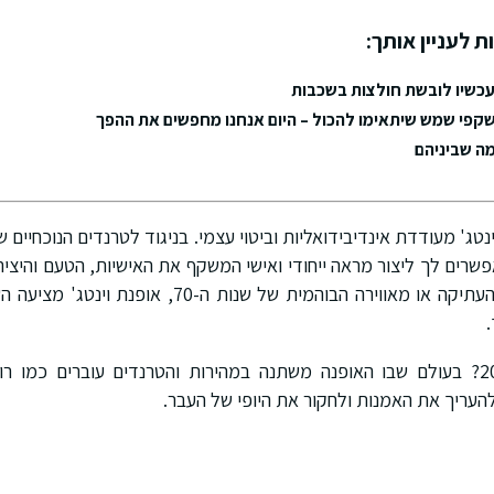
ת לעניין אותך:
עכשיו לובשת חולצות בשכבות
קפי שמש שיתאימו להכול – היום אנחנו מחפשים את ההפך
מה שביניהם
ינטג' מעודדת אינדיבידואליות וביטוי עצמי. בניגוד לטרנדים הנוכחיים 
אפשרים לך ליצור מראה ייחודי ואישי המשקף את האישיות, הטעם והיציר
מתפעל מזוהר הוליווד העתיקה או מאווירה הבוהמית של שנ
אופנת וינטג' שנת 2024? בעולם שבו האופנה משתנה במהירות והטרנדים עוברים כמ
עריך את האמנות ולחקור את היופי של העבר.