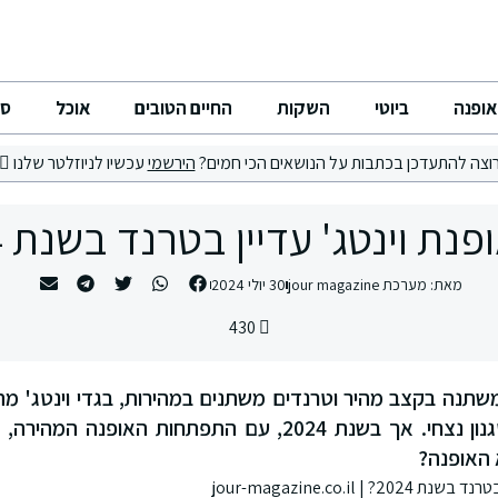
אופנה
ביוטי
השקות
החיים הטובים
אוכל
סי
וצה להתעדכן בכתבות על הנושאים הכי חמים?
הירשמי
עכשיו לניוזלטר שלנו
נת וינטג' עדיין בטרנד בשנת 2024?
מאת:
מערכת jour magazine
30 יולי 2024
430
שתנה בקצב מהיר וטרנדים משתנים במהירות, בגדי וינטג' מת
אותנטיות, קיומיות וסגנון נצחי. אך בשנת 2024, עם התפתחות ה
 האופנה?