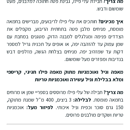
מה צריך?
חבילת עלי פילו, גבינת פטה חתוכה למלבנים, מעט
שומשום ודבש
.
איך מכינים?
חותכים את עלי פילו לריבועים, מברישים בחמאה
מומסת, מניחים מלבן פטה בתחתית הריבוע, מקפלים את
הצדדים פנימה ומגלגלים למבנה הדוק
.
מטגנים במחבת עם
שמן עמוק עד להזהבה יפה, או אופים על תכנית גריל למספר
דקות עד שמזהיב יפה
.
מניחים בצלחת הגשה, מזלפים דבש
בנדיבות ומפזרים מעל שומשום
.
מאפה וניל ואוכמניות מתוק
מאפה פילו חגיגי, קריספי
ומלא בבלילת וניל עשירה ואוכמניות טריות
מה צריך?
חבילה של עלי פילו מרוססים בספריי שמן או מרוחים
בחמאה מומסת
.
לבלילה:
3 ביצים, 400 מ"ל שמנת מתוקה,
150 גרם סוכר וכפית וניל איכותי
.
לפיזור מעל:
אוכמניות
טריות ושקדים מולבנים פרוסים
.