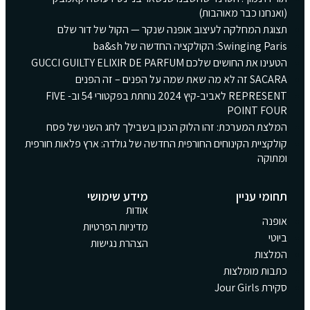
(ואנחנו כבר מאוהבות)
תצוגת המחלקה לעיצוב אופנה שנקר — הקול של דור שלם
Swinging Paris: הקולקציה החדשה של ba&sh
הטעינו את החושים שלכם GUCCI GUILTY ELIXIR DE PARFUM
SACARA זה לא מה שאת שמה על הפנים – זה הפנים
REPRESENT לאביב-קיץ 2024 נוחתת בפקטורי 54 וב- FIVE
POINT FOUR
המלצת המערכת: זהו הלוק הנכון בשבילך לחג השני של פסח
קולקציית הקינוחים החורפית החדשה של גולדה: ארץ פלאות חורפית
ומתוקה
תחומי עניין
מידע שימושי
אודות
אופנה
מדיניות הפרטיות
ביוטי
הצהרת נגישות
המלצות
כתבות מומלצות
סקירת Jour Girls