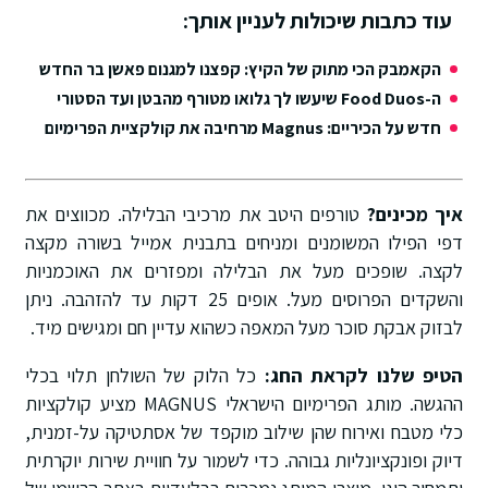
עוד כתבות שיכולות לעניין אותך:
הקאמבק הכי מתוק של הקיץ: קפצנו למגנום פאשן בר החדש
ה-Food Duos שיעשו לך גלואו מטורף מהבטן ועד הסטורי
חדש על הכיריים: Magnus מרחיבה את קולקציית הפרימיום
איך מכינים?
טורפים היטב את מרכיבי הבלילה
.
מכווצים את
דפי הפילו המשומנים ומניחים בתבנית אמייל בשורה מקצה
לקצה
.
שופכים מעל את הבלילה ומפזרים את האוכמניות
והשקדים הפרוסים מעל
.
אופים 25 דקות עד להזהבה
.
ניתן
לבזוק אבקת סוכר מעל המאפה כשהוא עדיין חם ומגישים מיד
.
הטיפ שלנו לקראת החג:
כל הלוק של השולחן תלוי בכלי
ההגשה.
מותג הפרימיום הישראלי MAGNUS מציע קולקציות
כלי מטבח ואירוח שהן שילוב מוקפד של אסתטיקה על-זמנית,
דיוק ופונקציונליות גבוהה
.
כדי לשמור על חוויית שירות יוקרתית