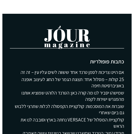
כתבות פופולריות
אם היינו צריכות לסמן טרנד אחד ששווה לשים עליו עין – זה זה
25 קולות – מסלול אחד: תצוגת הגמר של החוג לעיצוב אופנה
באוניברסיטת חיפה
שמישהו יסביר לנו מה קורה כאן: הטרנד הלוהט שמוציא אותנו
מהמגרש ישירות לקפה
שוברות את המוסכמות: קולקציית הקפסולה לכלות שתרצי ללבוש
גם ביום שאחרי
קולקציית המסלול של VERSACE נחתה בארץ וסובבה לנו את
הראש
תורידו נמוך: הטרנד שחשבנו שנשאר בניינטיז עושה קאמבק