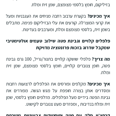
בזיליקום, חומץ בלסמי מצומצם, שמן זית ומלח
.
איך מכינים?
בקערת ערבוב רחבה מניחים את העגבניות ומעל
את קרעי המוצרלה
.
קורעים את עלי הבזיליקום פנימה
.
מתבלים
בשמן זית, בלסמי מצומצם ומלח, ומערבבים בעדינות
.
פלפלים קלויים וגבינת פטה
שילוב טעמים אולטימטיבי
שמקבל שדרוג בזכות פרזנטציה מדויקת
מה צריך?
פלפלי שושקה קלויים בתנור/גריל, 100 גרם גבינת
פטה, חופן צנוברים קלויים, חומץ בלסמי מצומצם, שמן זית
ומלח
.
איך מכינים?
מקלפים ופורסים את הפלפלים לרצועות רחבות
ומסדרים אותן בצורה חופפת על מגש הגשה
.
מפוררים את
גבינת הפטה בידיים מעל הפלפלים
.
מזלפים חומץ בלסמי, שמן
זית ומלח בנדיבות
, ומפזרים מעט צנוברים לקישוט
.
קרפצ’יו סלק עם פטה ופיסטוקים
צבעוניות מטורפת