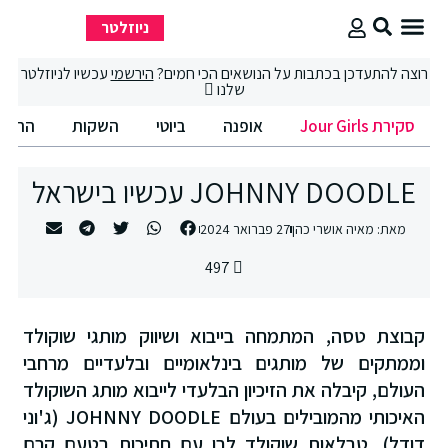
ניוזלטר
סקירת Jour Girls
סיבוב קניות
החיים הטובים
רוצה להתעדכן בכתבות על הנושאים הכי חמים?
הירשמי
עכשיו לניוזלטר
שלנו
סקירת Jour Girls
אופנה
ביוטי
השקות
החיים
JOHNNY DOODLE עכשיו בישראל
מאת:
מאיה אושרי כהן
27 פברואר 2024
497
קבוצת טסה, המתמחה בייבוא ושיווק מותגי שוקולד
וממתקים של מותגים בינלאומיים ובלעדיים מרחבי
העולם, קיבלה את הזיכיון הבלעדי לייבוא מותג השוקולד
האיכותי מהמובילים בעולם JOHNNY DOODLE (ג'וני
דודל). טבלאות שוקולד לבן עם חתיכות בטעם קרם