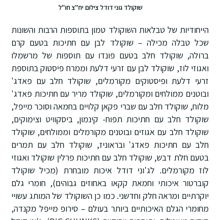
שוקולד גוני דודל צילום יח"צ חו"ל
הייחודיות של טבלאות השוקולד טמון בתוספות הרבות והשונות
שכל טבלה מכילה – שוקולד לבן עם חתיכות בטעם קרם
ברולה, שוקולד חלב בטעם פונדו עם תוספות של מרשמלו
ואגוזי לוז, שוקולד לבן עם זרעי דלעת וממרח פיסטוק בתוספת
זרעי דלעת ופיסטוקים מקורמלים, שוקולד חלב עם פאדג'
ובוטנים ממולחים ומקורמלים, שוקולד מריר עם חתיכות פאדג'
מלוח, שוקולד חלב עם שברי פקאן קלויים בחמאה וסוכר מייפל,
שוקולד חלב עם חתיכות תפוח- קינמון, ביסקוויט וצימוקים,
שוקולד חלב עם אגוזים ובוטנים מקורמלים וממולחים, שוקולד
חלב עם חתיכות פאדג' ובראוניז, שוקולד חלב עם תמרים
בטעם חלת דבש, שוקולד חלב עם חתיכות פרלין שוקולד ואגוזי
לוז מקורמלים. לג'וני דודל איכות מובחרת (מכיל שוקולד
קוברטור איכותי וחמאת קקאו באחוזים גבוהים), חומרי גלם
יוקרתיים ומראה חלק וחדשני. כמו כן השוקולד של המותג עשויי
מחומרי הגלם האיכותיים ביותר בעולם – סירופ מייפל מקנדה,