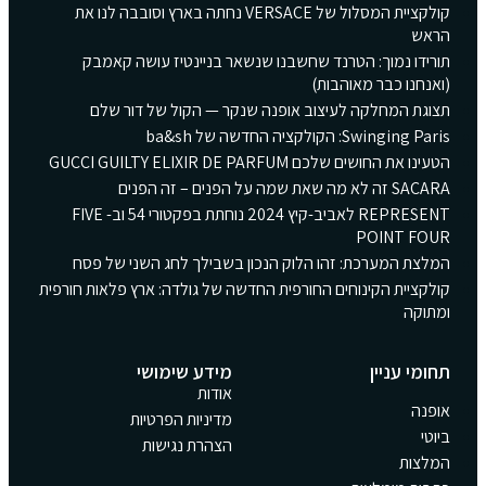
קולקציית המסלול של VERSACE נחתה בארץ וסובבה לנו את
הראש
תורידו נמוך: הטרנד שחשבנו שנשאר בניינטיז עושה קאמבק
(ואנחנו כבר מאוהבות)
תצוגת המחלקה לעיצוב אופנה שנקר — הקול של דור שלם
Swinging Paris: הקולקציה החדשה של ba&sh
הטעינו את החושים שלכם GUCCI GUILTY ELIXIR DE PARFUM
SACARA זה לא מה שאת שמה על הפנים – זה הפנים
REPRESENT לאביב-קיץ 2024 נוחתת בפקטורי 54 וב- FIVE
POINT FOUR
המלצת המערכת: זהו הלוק הנכון בשבילך לחג השני של פסח
קולקציית הקינוחים החורפית החדשה של גולדה: ארץ פלאות חורפית
ומתוקה
תחומי עניין
מידע שימושי
אודות
אופנה
מדיניות הפרטיות
ביוטי
הצהרת נגישות
המלצות