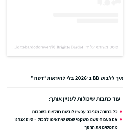
פוסט משותף על ידי ‏‎𝐁𝐫𝐢𝐠𝐢𝐭𝐭𝐞 𝐁𝐚𝐫𝐝𝐨𝐭‎‏ (@‏‎brigittebardotforever‎‏)
איך ללבוש BB ב־2026 בלי להיראות “רטרו”
עוד כתבות שיכולות לעניין אותך:
כל בחורה מגניבה עכשיו לובשת חולצות בשכבות
אם פעם חיפשנו משקפי שמש שיתאימו להכול – היום אנחנו
מחפשים את ההפך