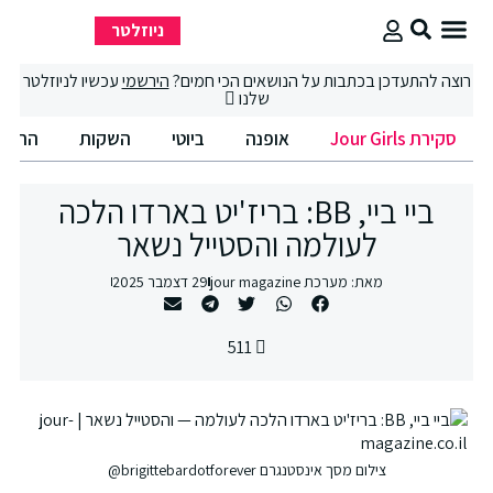
ניוזלטר
סקירת Jour Girls
סיבוב קניות
החיים הטובים
רוצה להתעדכן בכתבות על הנושאים הכי חמים?
הירשמי
עכשיו לניוזלטר
שלנו
סקירת Jour Girls
אופנה
ביוטי
השקות
החיים
ביי ביי, BB: בריז'יט בארדו הלכה
לעולמה והסטייל נשאר
מאת:
מערכת jour magazine
29 דצמבר 2025
511
צילום מסך אינסטנגרם brigittebardotforever@