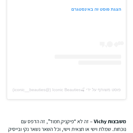
הצגת פוסט זה באינסטגרם
פוסט משותף על ידי ‏‎Iconic Beauties🍒‎‏ (@‏‎iconic__beauties‎‏)
משבצות Vichy
– זה לא “פיקניק חמוד”, זה הדפס עם
נוכחות. שמלת וישי או חצאית וישי, וכל השאר נשאר נקי ובייסיק