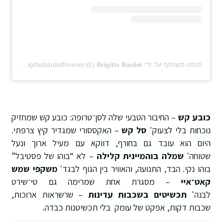
פוסט משותף על ידי ‏‎𝐁𝐫𝐢𝐠𝐢𝐭𝐭𝐞 𝐁𝐚𝐫𝐝𝐨𝐭‎‏ (@‏‎brigittebardotforever‎‏)
כובע קש
– החיבור הטבעי שלה לסן־טרופה: כובע קש שמחזיק
נוכחות בלי לצעוק'
סל קש
– האקססורי שמגדיר קיץ צרפתי.
היום הוא עובד גם בחורף, דווקא עם מעיל ארוך ונעל
שטוחה'
שמלה בוהמיינית קלילה
– לא “בוהו של פסטיבל”
בוהו נקי. הבד, התנועה, והאוויר בין הגוף לבגד'
משקפי שמש
קאט־איי
– מסגרת אחת שמרימה גם טי־שירט
לבנה'
תכשיטים בשכבות עדינות
– שרשראות ארוכות,
שכבות דקות, אפקט של עומק בלי תכשיטנות כבדה.