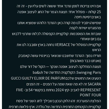
אם היינו צריכות לסמן טרנד אחד ששווה לשים עליו עין – זה זה
25 קולות – מסלול אחד: תצוגת הגמר של החוג לעיצוב אופנה
באוניברסיטת חיפה
שמישהו יסביר לנו מה קורה כאן: הטרנד הלוהט שמוציא אותנו
מהמגרש ישירות לקפה
שוברות את המוסכמות: קולקציית הקפסולה לכלות שתרצי ללבוש
גם ביום שאחרי
קולקציית המסלול של VERSACE נחתה בארץ וסובבה לנו את
הראש
תורידו נמוך: הטרנד שחשבנו שנשאר בניינטיז עושה קאמבק
(ואנחנו כבר מאוהבות)
תצוגת המחלקה לעיצוב אופנה שנקר — הקול של דור שלם
Swinging Paris: הקולקציה החדשה של ba&sh
הטעינו את החושים שלכם GUCCI GUILTY ELIXIR DE PARFUM
SACARA זה לא מה שאת שמה על הפנים – זה הפנים
REPRESENT לאביב-קיץ 2024 נוחתת בפקטורי 54 וב- FIVE
POINT FOUR
המלצת המערכת: זהו הלוק הנכון בשבילך לחג השני של פסח
קולקציית הקינוחים החורפית החדשה של גולדה: ארץ פלאות חורפית