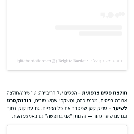
פוסט משותף על ידי ‏‎𝐁𝐫𝐢𝐠𝐢𝐭𝐭𝐞 𝐁𝐚𝐫𝐝𝐨𝐭‎‏ (@‏‎brigittebardotforever‎‏)
חולצת פסים צרפתית
– הפסים של הריביירה: טי־שירט/חולצה
ארוכה בפסים, מכנס כהה, ומשקפי שמש טובים,
בנדנה/סרט
לשיער
– טריק קטן שמסדר את כל הפריים. גם עם קוקו נמוך
וגם עם שיער פזור — זה נותן “אני בחופשה” גם באמצע העיר.