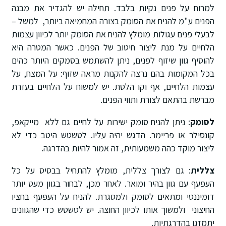
למרוח על פנים נקיות בלבד. תחילה יש להגדיר את מבנה
הפנים ע"מ להניח את הסומק בצורה המחמיאה ביותר, למשל –
לבעלי פנים עגולות מומלץ להניח את הסומק יותר לכיוון עצמות
הלחיים על מנת ליצור חיטוב של הפנים. כאשר המטרה היא
להוסיף גוון שיזוף לפנים, ניתן להשתמש בסמקים היותר כהים
בכל המקומות בהם נרצה להקנות מראה שזוף: על המצח, על
עצמות הלחיים, אף וקו הלסת. יש למשוח על הלחיים בעזרת
מברשת בהתאם לצורת ותווי הפנים.
לסומק
: ניתן להניח סומק ישירות על לחיים גם ללא מייקאפ,
קונסילר או פריימר. הדגש יהיה עליו. לטשטש היטב כדי לא
ליצור מוקד כהה משמעותית, זה אמור להיות בהדרגה.
צללית
: גם לצורך צללית, מומלץ להתחיל בבסיס על כל
העפעף עם גוון בהיר ומואר. לאחר מכן, לבחור בגוון מעט יותר
דומיננטי ומתאים לסומק ולמסגרת. להניח על העפעף בחציו
החיצוני ולמשוך אותו לכיוון החוצה. יש לטשטש כדי שהגוונים
יתמזגו בהדרגתיות.