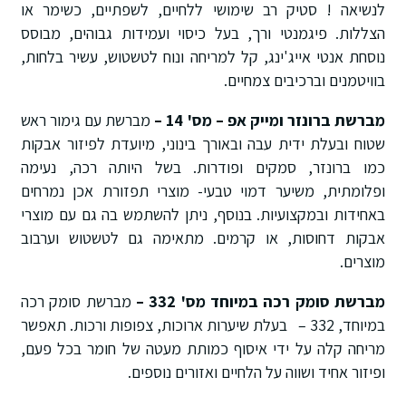
לנשיאה ! סטיק רב שימושי ללחיים, לשפתיים, כשימר או
הצללות. פיגמנטי ורך, בעל כיסוי ועמידות גבוהים, מבוסס
נוסחת אנטי אייג'ינג, קל למריחה ונוח לטשטוש, עשיר בלחות,
בוויטמנים וברכיבים צמחיים.
מברשת ברונזר ומייק אפ – מס' 14 –
מברשת עם גימור ראש
שטוח ובעלת ידית עבה ובאורך בינוני, מיועדת לפיזור אבקות
כמו ברונזר, סמקים ופודרות. בשל היותה רכה, נעימה
ופלומתית, משיער דמוי טבעי- מוצרי תפזורת אכן נמרחים
באחידות ובמקצועיות. בנוסף, ניתן להשתמש בה גם עם מוצרי
אבקות דחוסות, או קרמים. מתאימה גם לטשטוש וערבוב
מוצרים.
מברשת סומק רכה במיוחד מס' 332 –
מברשת סומק רכה
במיוחד, 332 – בעלת שיערות ארוכות, צפופות ורכות. תאפשר
מריחה קלה על ידי איסוף כמותת מעטה של חומר בכל פעם,
ופיזור אחיד ושווה על הלחיים ואזורים נוספים.