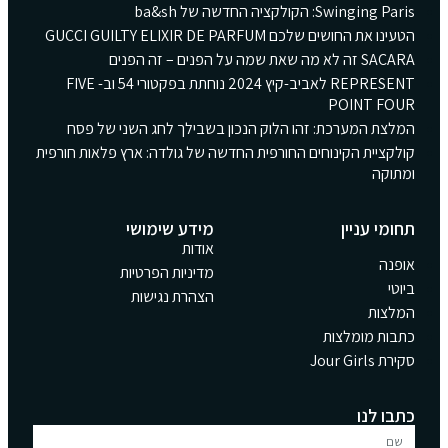
Swinging Paris: הקולקציה החדשה של ba&sh
הטעינו את החושים שלכם GUCCI GUILTY ELIXIR DE PARFUM
SACARA זה לא מה שאת שמה על הפנים – זה הפנים
REPRESENT לאביב-קיץ 2024 נוחתת בפקטורי 54 וב- FIVE
POINT FOUR
המלצת המערכת: זהו הלוק הנכון בשבילך לחג השני של פסח
קולקציית הקינוחים החורפית החדשה של גולדה: ארץ פלאות חורפית
ומתוקה
תחומי עניין
מידע שימושי
אודות
אופנה
מדיניות הפרטיות
ביוטי
הצהרת נגישות
המלצות
כתבות מומלצות
סקירת Jour Girls
כתבו לנו