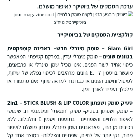
ערכת הסמקים של ביוטיקר לאיפור מושלם.
ביוטיקייר צילום יח"צ
קולקציית הסמקים של ב
ביוטיקייר
Glam Girl
– סומק מינרלי חדש– באריזה קומפקטית
בגוונים שונים –
סומק מינרלי עדין, במרקם קטיפתי המאפשר
כיסוי אחיד לעור הפנים. אינו מכיל שמן מינרלי או פרבאנים,
מועשר בויטמין E. 7 גוונים מרהיבים לכיסוי נפלא של שיזוף,
לפיסול וחיטוב הפנים או כברונזר למראה שזוף אינו מתפורר או
מלכלך ועמיד לאורך זמן.
סטיק סומק ושפתון 2
LIP COLOR
&
STICK BLUSH
–
in1
–
סומק ושפתון בסטיק- סטיק 'חמאתי' ופיגמנטי רב שימושי
לאיפור הלחיים והשפתיים. בתוספת ויטמין E וחלבלוב. ללא
רכיבים מן החי, פאראבנים ושמן מינרלי. פתרון מושלם לאיפור
מהיר, נקי יותר של לחיים, שפתיים והצללות- במוצר אחד קל