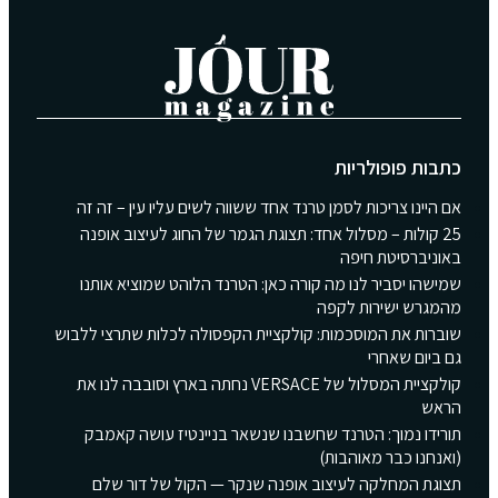
כתבות פופולריות
אם היינו צריכות לסמן טרנד אחד ששווה לשים עליו עין – זה זה
25 קולות – מסלול אחד: תצוגת הגמר של החוג לעיצוב אופנה
באוניברסיטת חיפה
שמישהו יסביר לנו מה קורה כאן: הטרנד הלוהט שמוציא אותנו
מהמגרש ישירות לקפה
שוברות את המוסכמות: קולקציית הקפסולה לכלות שתרצי ללבוש
גם ביום שאחרי
קולקציית המסלול של VERSACE נחתה בארץ וסובבה לנו את
הראש
תורידו נמוך: הטרנד שחשבנו שנשאר בניינטיז עושה קאמבק
(ואנחנו כבר מאוהבות)
תצוגת המחלקה לעיצוב אופנה שנקר — הקול של דור שלם