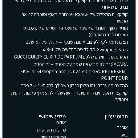
שוברות את המוסכמות: קולקציית הקפסולה לכלות שתרצי ללבוש
גם ביום שאחרי
קולקציית המסלול של VERSACE נחתה בארץ וסובבה לנו את
הראש
תורידו נמוך: הטרנד שחשבנו שנשאר בניינטיז עושה קאמבק
(ואנחנו כבר מאוהבות)
תצוגת המחלקה לעיצוב אופנה שנקר — הקול של דור שלם
Swinging Paris: הקולקציה החדשה של ba&sh
הטעינו את החושים שלכם GUCCI GUILTY ELIXIR DE PARFUM
SACARA זה לא מה שאת שמה על הפנים – זה הפנים
REPRESENT לאביב-קיץ 2024 נוחתת בפקטורי 54 וב- FIVE
POINT FOUR
המלצת המערכת: זהו הלוק הנכון בשבילך לחג השני של פסח
קולקציית הקינוחים החורפית החדשה של גולדה: ארץ פלאות חורפית
ומתוקה
תחומי עניין
מידע שימושי
אודות
אופנה
מדיניות הפרטיות
ביוטי
הצהרת נגישות