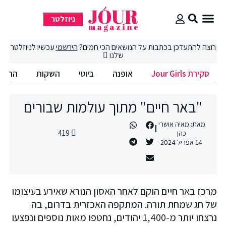
ניוזלטר
סקירת Jour Girls
סיבוב קניות
החיים הטובים
רוצה להתעדכן בכתבות על הנושאים הכי חמים?
הירשמי
עכשיו לניוזלטר
שלנו
סקירת Jour Girls
אופנה
ביוטי
השקות
החיים
"באר חיים" מתוך עולמות שבורים
מאת:
מאיה אושרי
419
כהן
14 אפריל 2024
מרכז באר חיים הוקם לאחר האסון הנורא שאירע בעיצומו
של חג שמחת תורה. המתקפה האכזרית בדרום, בה
נרצחו יותר מ-1,400 יהודים, נחטפו מאות נוספים ונפצעו