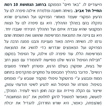
הייעודיים לו.
"באר חיים"
הממוקם
ברחוב הנחושת 10 רמת
החייל תל אביב.
בשיחה חשובה ומלמדת אילנה סיפרה לנו על
הרעיון המקורי שעמד מאחורי הפרויקט ועל האתגרים שהיא
נתקלה בהם במהלך התהליך. היא גם סיפרה לנו על הצוות
המקצועי שהיא עובדת איתם ועל התהליך היצירתי שעברו יחד.
היא גם ציינה את התוצאות המרשימות שהושגו ואת השמחה שהם
גרמו לה. השיחה הייתה מאוד מעניינת והבנו ממנה הרבה על
הפרויקט ועל המאמצים שנדרשו כדי להשיג את התוצאות
המרשימות הללו. עוד סיפרה לנו אילנה, על הטיפול במקום:
"
חבילות הטיפול הרגשי שלנו מסייעות להתמודד עם מגוון רחב
של בעיות, שמקורן בעולם הרגש, ומטרתן לשחרר מטענים
רגשיים".
מדובר ב
תהליך המבוסס על מחקרים מתקדמים בתחום
המוח ומבוצע ע"י פרוטוקול טיפולי מוקפד שגובש ע"י מומחים
בטיפול. מטרתו של
הטיפול הוא להגיע לשינוי תודעתי עמוק,
שייצור גם הקלה מיידית וגם יבנה חוסן רגשי לעתיד. המהלך,
למעשה, מאפשר למטופל לרוקן לחלוטין את "כוס המחשבות"
(שהצפתה, כאמור, היא שורש החרדה), להגדיל את יכולת