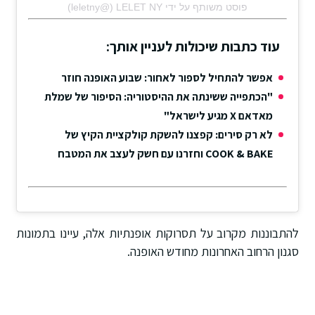
פוסט משותף על ידי ‏‎LELET NY‎‏ (@‏‎leletny‎‏)
עוד כתבות שיכולות לעניין אותך:
אפשר להתחיל לספור לאחור: שבוע האופנה חוזר
"הכתפייה ששינתה את ההיסטוריה: הסיפור של שמלת
מאדאם X מגיע לישראל"
לא רק סירים: קפצנו להשקת קולקציית הקיץ של
COOK & BAKE וחזרנו עם חשק לעצב את המטבח
להתבוננות מקרוב על תסרוקות אופנתיות אלה, עיינו בתמונות
סגנון הרחוב האחרונות מחודש האופנה.