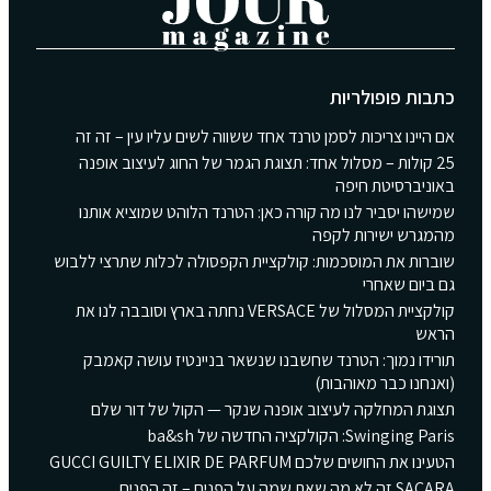
כתבות פופולריות
אם היינו צריכות לסמן טרנד אחד ששווה לשים עליו עין – זה זה
25 קולות – מסלול אחד: תצוגת הגמר של החוג לעיצוב אופנה
באוניברסיטת חיפה
שמישהו יסביר לנו מה קורה כאן: הטרנד הלוהט שמוציא אותנו
מהמגרש ישירות לקפה
שוברות את המוסכמות: קולקציית הקפסולה לכלות שתרצי ללבוש
גם ביום שאחרי
קולקציית המסלול של VERSACE נחתה בארץ וסובבה לנו את
הראש
תורידו נמוך: הטרנד שחשבנו שנשאר בניינטיז עושה קאמבק
(ואנחנו כבר מאוהבות)
תצוגת המחלקה לעיצוב אופנה שנקר — הקול של דור שלם
Swinging Paris: הקולקציה החדשה של ba&sh
הטעינו את החושים שלכם GUCCI GUILTY ELIXIR DE PARFUM
SACARA זה לא מה שאת שמה על הפנים – זה הפנים