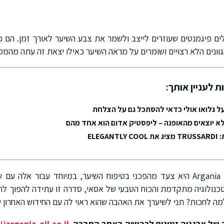
Silver Acai מכילים פיגמנטים שעוזרים לייצב ולשמר את צבע השיער לאורך זמן. 
ונים הלא רצויים ושומרים על מראה השיער כאילו יצאת זה עתה מהמס
ת לעניין אותך:
ל גלואו אולי כדאי להסתכל גם על הצלחת
א יוצאים מהאופנה – ליפסטיק אדום הוא אחד מהם
ELEG
סדרת Silver Acai של Argania היא צעד מהפכני בטיפוח השיער, במיוחד עבור אל
טכנולוגיה מתקדמת והכוח הטבעי של אסאי, סדרה זו עתידה להפוך ל
 לחכות? תני לשיערך את האהבה שהוא ראוי לה עם החידוש האחרון של gania
של ארגניה זמינים לרכישה באתר החברה
//argania-oil.co.il