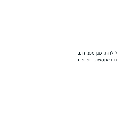
 לחות, מגן מפני חום,
לק, הוא אינו מכיל מלחים, פראבנים, SLS, או סולפטים. השתמשו בו יומיומית