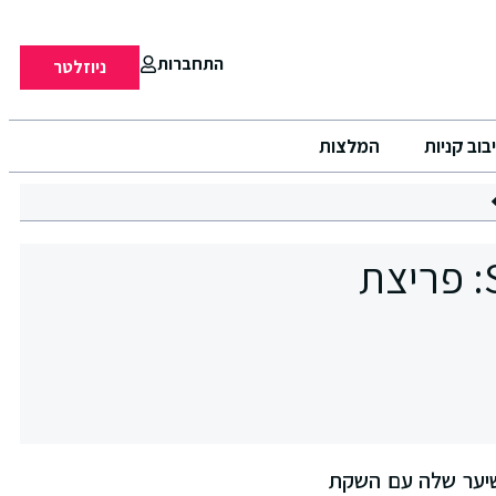
התחברות
ניוזלטר
בוב קניות
המלצות
Argania מציגה את סדרת SILVER-ASAI: פריצת
השיער שלה עם השקת