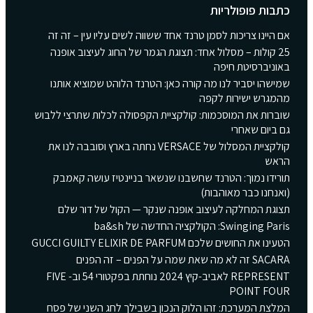
כתבות פופולריות
אם היינו צריכות לסמן טרנד אחד ששווה לשים עליו עין – זה זה
25 קולות – מסלול אחד: תצוגת הגמר של החוג לעיצוב אופנה
באוניברסיטת חיפה
שמישהו יסביר לנו מה קורה כאן: הטרנד הלוהט שמוציא אותנו
מהמגרש ישירות לקפה
שוברות את המוסכמות: קולקציית הקפסולה לכלות שתרצי ללבוש
גם ביום שאחרי
קולקציית המסלול של VERSACE נחתה בארץ וסובבה לנו את
הראש
תורידו נמוך: הטרנד שחשבנו שנשאר בניינטיז עושה קאמבק
(ואנחנו כבר מאוהבות)
תצוגת המחלקה לעיצוב אופנה שנקר — הקול של דור שלם
Swinging Paris: הקולקציה החדשה של ba&sh
הטעינו את החושים שלכם GUCCI GUILTY ELIXIR DE PARFUM
SACARA זה לא מה שאת שמה על הפנים – זה הפנים
REPRESENT לאביב-קיץ 2024 נוחתת בפקטורי 54 וב- FIVE
POINT FOUR
המלצת המערכת: זהו הלוק הנכון בשבילך לחג השני של פסח