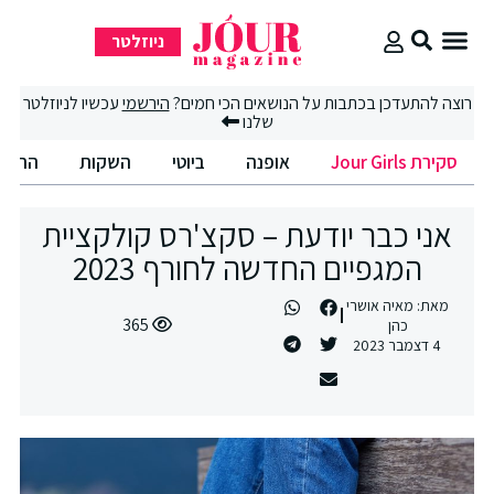
ניוזלטר
סקירת Jour Girls
סיבוב קניות
החיים הטובים
וצה להתעדכן בכתבות על הנושאים הכי חמים?
הירשמי
עכשיו לניוזלטר
שלנו
סקירת Jour Girls
אופנה
ביוטי
השקות
החיים הט
אני כבר יודעת – סקצ'רס קולקציית
המגפיים החדשה לחורף 2023
מאת:
מאיה אושרי
365
כהן
4 דצמבר 2023