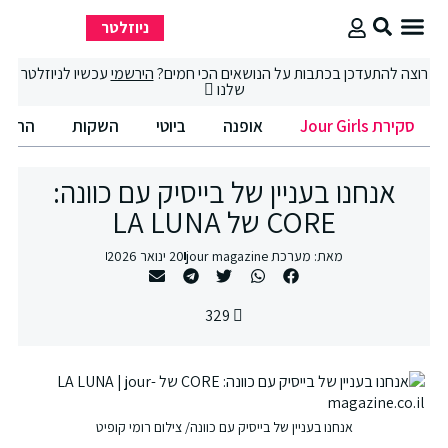
ניוזלטר
סקירת Jour Girls
סיבוב קניות
החיים הטובים
רוצה להתעדכן בכתבות על הנושאים הכי חמים?
הירשמי
עכשיו לניוזלטר
שלנו
סקירת Jour Girls
אופנה
ביוטי
השקות
החיים הט
אנחנו בעניין של בייסיק עם כוונה:
CORE של LA LUNA
מאת:
מערכת jour magazine
20 ינואר 2026
329
אנחנו בעניין של בייסיק עם כוונה/ צילום רומי קופיט