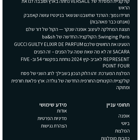
קולקציית המסלול של VERSACE נחתה בארץ וסובבה לנו את
הראש
תורידו נמוך: הטרנד שחשבנו שנשאר בניינטיז עושה קאמבק
(ואנחנו כבר מאוהבות)
תצוגת המחלקה לעיצוב אופנה שנקר — הקול של דור שלם
Swinging Paris: הקולקציה החדשה של ba&sh
הטעינו את החושים שלכם GUCCI GUILTY ELIXIR DE PARFUM
SACARA זה לא מה שאת שמה על הפנים – זה הפנים
REPRESENT לאביב-קיץ 2024 נוחתת בפקטורי 54 וב- FIVE
POINT FOUR
המלצת המערכת: זהו הלוק הנכון בשבילך לחג השני של פסח
קולקציית הקינוחים החורפית החדשה של גולדה: ארץ פלאות חורפית
ומתוקה
תחומי עניין
מידע שימושי
אודות
אופנה
מדיניות הפרטיות
ביוטי
הצהרת נגישות
המלצות
כתבות מומלצות