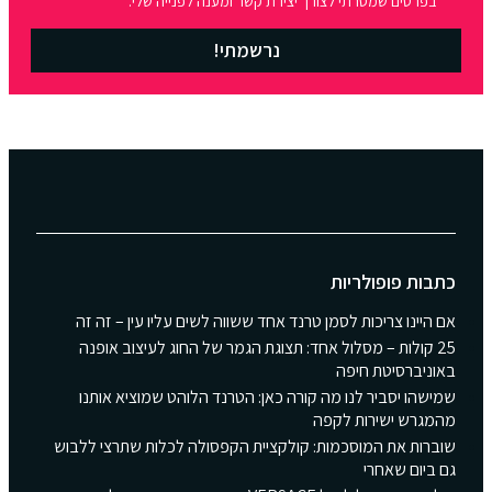
בפרטים שמסרתי לצורך יצירת קשר ומענה לפנייה שלי.
נרשמתי!
כתבות פופולריות
אם היינו צריכות לסמן טרנד אחד ששווה לשים עליו עין – זה זה
25 קולות – מסלול אחד: תצוגת הגמר של החוג לעיצוב אופנה
באוניברסיטת חיפה
שמישהו יסביר לנו מה קורה כאן: הטרנד הלוהט שמוציא אותנו
מהמגרש ישירות לקפה
שוברות את המוסכמות: קולקציית הקפסולה לכלות שתרצי ללבוש
גם ביום שאחרי