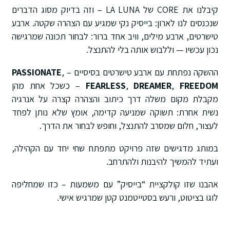
קיבלנו את CORE של LA LUNA – וזה בדיוק מסוג הדברים
שנכנסים לנו לארון: בייסיק נקי שמגיע עם הצהרה שקטה. ארבע
טישרטים, ארבע מילים, וויב אחד ברור: לבחור תכונה שמרגישה
נכון עכשיו — וללבוש אותה בלי להתנצל.
ההשקה נפתחת עם ארבע טישרטים בסיסיים –
,
PASSIONATE
FREEDOM
,
DREAMER
,
FEARLESS
– כשכל אחת מהן
מקבלת מקום משלה דרך כיתוב והצהרה קצרה על אנרגיה
נשית אחרת: תשוקה שמניעה קדימה, אומץ שלא נותן לפחד
לעצור, חלום שמסרב להתנצל, וחופש לבחור את הדרך.
במותג מדגישים שזה פרויקט מתפתח שחי יחד עם הקהילה,
ועתיד להמשיך להיבנות ולהתרחב.
אהבנו שזו קולקציית “בייסיק” עם משמעות – כזו שמחליפה
לוגו בציטוט, ורעש בסטייטמנט קטן שמרגיש אישי.