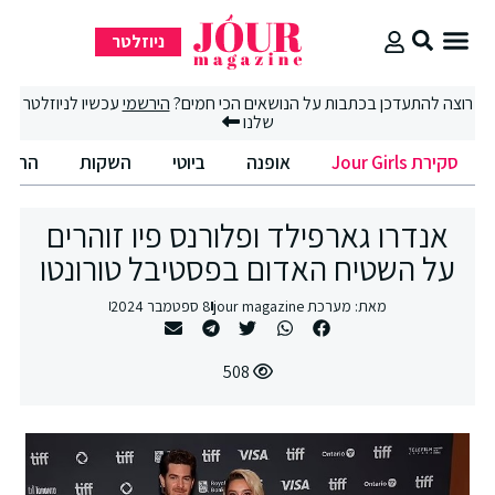
ניוזלטר
סקירת Jour Girls
רוצה להתעדכן בכתבות על הנושאים הכי חמים?
הירשמי
עכשיו לניוזלטר
שלנו
סקירת Jour Girls
אופנה
ביוטי
השקות
החיים הט
אנדרו גארפילד ופלורנס פיו זוהרים
על השטיח האדום בפסטיבל טורונטו
מאת:
מערכת jour magazine
8 ספטמבר 2024
508