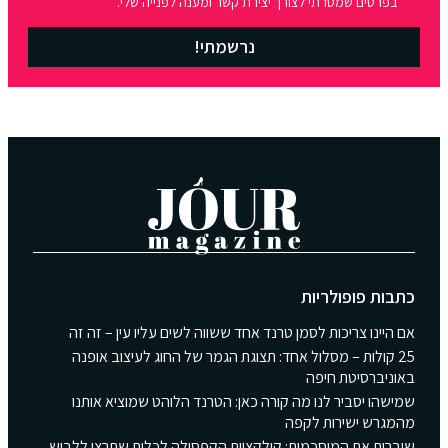
בפרטים שמסרתי לצורך יצירת קשר ומענה לפנייה שלי.
נרשמתי!
כתבות פופולריות
אם היינו צריכות לסמן טרנד אחד ששווה לשים עליו עין – זה זה
25 קולות – מסלול אחד: תצוגת הגמר של החוג לעיצוב אופנה
באוניברסיטת חיפה
שמישהו יסביר לנו מה קורה כאן: הטרנד הלוהט שמוציא אותנו
מהמגרש ישירות לקפה
שוברות את המוסכמות: קולקציית הקפסולה לכלות שתרצי ללבוש