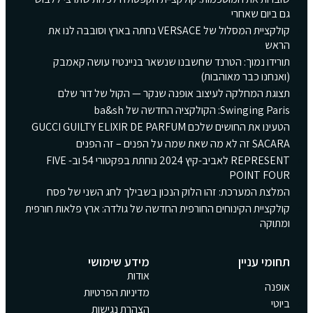
גם ביום שאחרי
קולקציית המסלול של VERSACE נחתה בארץ וסובבה לנו את
הראש
תורידו נמוך: הטרנד שחשבנו שנשאר בניינטיז עושה קאמבק
(ואנחנו כבר מאוהבות)
תצוגת המחלקה לעיצוב אופנה שנקר — הקול של דור שלם
Swinging Paris: הקולקציה החדשה של ba&sh
הטעינו את החושים שלכם GUCCI GUILTY ELIXIR DE PARFUM
SACARA זה לא מה שאת שמה על הפנים – זה הפנים
REPRESENT לאביב-קיץ 2024 נוחתת בפקטורי 54 וב- FIVE
POINT FOUR
המלצת המערכת: זהו הלוק הנכון בשבילך לחג השני של פסח
קולקציית הקינוחים החורפית החדשה של גולדה: ארץ פלאות חורפית
ומתוקה
תחומי עניין
מידע שימושי
אודות
אופנה
מדיניות הפרטיות
ביוטי
הצהרת נגישות