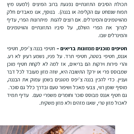
תכולת הסיבים התזונתיים נפגעת ברוב המיצים (למעט מיץ
תפוח שנסחט עם הקליפה או בננה). בנוסף, אנו מאבדים חלק
מהוויטמינים והמינרלים. אם רוצים להנות מיתרונות הפרי, עדיף
לצרוך את הפרי השלם, על סיביו התזונתיים והוויטמינים
והמינרלים שבו.
חטיפים מוכנים ממזונות בריאים –
חטיפי בננה צ'יפס, חטיפי
אננס, חטיפי בטטה, חטיפי תרד. על פניו, נשמע רעיון לא רע.
והרי פירות וירקות הם בריאים, אז למה לא לקחת חטיף מוכן
שמבוסס פרי או ירק? התשובה היא, שזה מזון מעובד לכל דבר
ועניין. כדי להכין בננה צ'יפס מטגנים בשמן עמוק את הבננה,
מוסיף שומן רווי, צבעי מאכל ושיפור טעם ובדרך כלל גם סוכר.
גם חטיף אננס מבוסס סוכר וחומרים משפרי טעם. עדיף תמיד
לאכול מזון טרי, שאנו מזהים ולא מזון משקית.