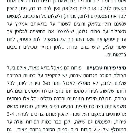
ויטמינים ומינרלים ונוגדי חמצון שאנו כן רוצים בתזונה. אם אתם
רגישים לגלוטן או חולים בצליאק ואין לכם ברירה, ניתן להכין
לבד את המאכלים (לחם, עוגיות) ולשלוט על הרכיבים. לאנשים
שאינם חולי צליאק ורוצים לשמור על בריאותם אמליץ על
מאכלים עם פחות גלוטן, שיצמצמו את החשיפה לגלוטן אך
עדיין יספקו את שאר היתרונות של המאכל: לחם כוסמין, לחם
שיפון מלא, שיש בהם פחות גלוטן ועדיין מכילים רכיבים
בריאותיים.
מיצי פירות טבעיים –
פירות הם מאכל בריא מאוד, אולם בשל
תכולת הסוכר הגבוהה שבהם, יש להקפיד על כמויות הצריכה
שלהם. לרוב, לא מומלץ לאכול יותר מ-2 פירות ליום, לכל
היותר שלושה. לפירות מספר יתרונות: תכולת ויטמינים ומינרלים
גבוהה, תכולת סיבים תזונתיים והרבה נוזלים- כל אלו פוחתים
משמעותית בצריכת מיצים. הבעיה במיצי פירות, מוכנים מראש
או סחוטים במקום היא שכדי להכין אותם צריכים לפחות 3-4
פירות, ולפעמים גם שישה, ולכן כבר כמות הפירות עולה על
המומלץ של 2-3 פירות ביום וכמות הסוכר גבוהה מאוד. גם