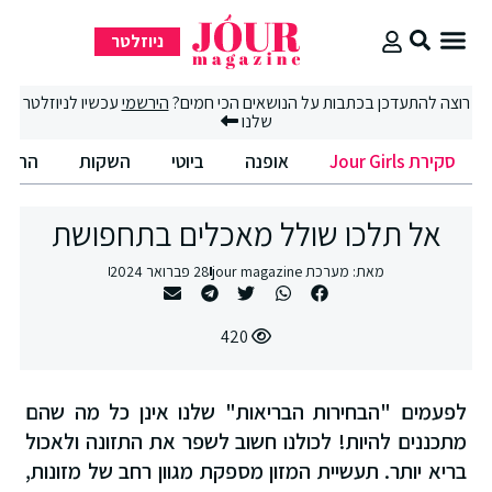
ניוזלטר
סקירת Jour Girls
סיבוב קניות
החיים הטובים
רוצה להתעדכן בכתבות על הנושאים הכי חמים?
הירשמי
עכשיו לניוזלטר
שלנו
סקירת Jour Girls
אופנה
ביוטי
השקות
החיים הט
אל תלכו שולל מאכלים בתחפושת
מאת:
מערכת jour magazine
28 פברואר 2024
420
לפעמים "הבחירות הבריאות" שלנו אינן כל מה שהם
מתכננים להיות! לכולנו חשוב לשפר את התזונה ולאכול
בריא יותר. תעשיית המזון מספקת מגוון רחב של מזונות,