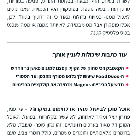
לשורת בעיות, החל מבעיה בבלוטת התריס, פגיעה בפוריות,
סרטן ועוד. בעיה נוספת בפופקורן היא הכמויות שאנו נוטים
לאכול ממנו- כמויות גדולות מאוד כי זה "חטיף בטוח". לכן,
אכלו פופקורן אבל ממש במידה, לא יותר ממנה או ממה שנכנס
בכוס פלסטיק קטנה.
עוד כתבות שיכולות לעניין אותך:
הקאמבק הכי מתוק של הקיץ: קפצנו למגנום פאשן בר החדש
ה-Food Duos שיעשו לך גלואו מטורף מהבטן ועד הסטורי
חדש על הכיריים: Magnus מרחיבה את קולקציית הפרימיום
אוכל מוכן לבישול מהיר או לחימום במיקרוגל –
על פניו,
פתרון יעיל ומהיר לארוחה, לא עשיר בקלוריות. בפועל, האוכל
המוכן דל מאוד בערכים תזונתיים. זהו מזון סופר- מעובד, מלא
בחומרים מלאכותיים וחומרים משמרים, כולל חומרי צבע, טעם