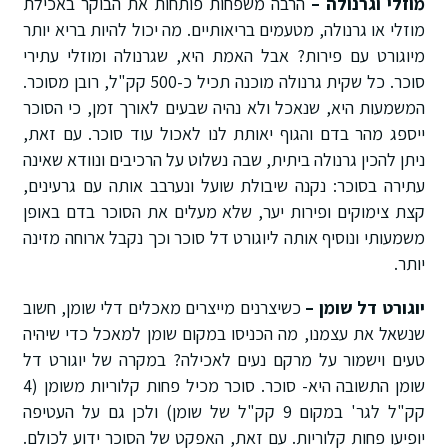
מוזלי וגרנולה –
הרבה משפחות פותחות את הבוקר באכילת
מוזלי או גרנולה, מטעמים בריאותיים. מה יכול להיות בריא יותר
מיוגורט עם פירות? אבל האמת היא, שגרנולה ומוזלי עתירי
סוכר. כל שקית גרנולה מוכנה תכיל כ-500 קק"ל, רובן מסוכר.
המשמעות היא, שנאכל ולא נהיה שבעים לאורך זמן, כי הסוכר
ייספג מהר בדם והגוף יאותת לנו לאכול עוד סוכר. עם זאת,
ניתן להכין גרנולה ביתית, שבה נשלוט על הרכיבים ונוודא שאינה
עתירה בסוכר: נקנה שיבולת שועל ונערבב אותה עם גרעינים,
קצת צימוקים ופירות יער, שלא מעלים את הסוכר בדם באופן
משמעותי ונוסיף אותה ליוגורט דל סוכר וכך נקבל ארוחה מזינה
יותר.
יוגורט דל שומן –
כשיצרנים מייצרים מאכלים דלי שומן, חשוב
שנשאל את עצמנו, מה הכניסו במקום שומן למאכל כדי שיהיה
טעים וישמור על מרקם נעים לאכילה? במקרה של יוגורט דל
שומן התשובה היא- סוכר. סוכר מכיל פחות קלוריות משומן (4
קק"ל לגר' במקום 9 קק"ל של שומן) ולכן גם על העטיפה
יופיעו פחות קלוריות. עם זאת, האפקט של הסוכר ידוע לכולם.