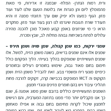
וריח. רמות הנתרן- המלח- שבמנה זו אדירות, פי מאות
מהמומלץ ליום והן מגרות את בלוטות הטעם שלנו לעוד ועוד
מזון. הגוף כמעט ולא יפיק שום ערך תזונתי ממנה זו והיא
תעודד שורת תגובות שיגרמו לנו רצון בעוד ועוד מזון. מחקרים
הראו כי מי שניזונים באופן קבוע מאוכל מוכן להכנה מהירה
עלולים לפתח בשכיחות גבוהה מחלות לב, שבץ וסכרת.
שמני ירקות, כמו שמן קנולה, שמן סויה ושמן תירס –
שמנים אלו אינם שמנים בריאים, בשונה משמן הזית, למשל. אלו
שמנים תעשייתיים שמופקים בהליך בעייתי. הליך הפקתם כולל
חימום בחום מאוד גבוה, שימוש בחומרים רעילים ובחומרים
כימיים מונעי ריח ומשפרי צבע. זאת להבדיל משמן הזית ושמן
הקוקוס וה MCT המופקים בכבישה קרה, זקוקים להרבה פחות
תהליכי עיבוד ויש בהם חומרים מזינים ונוגדי חמצון.
השמנים התעשייתיים כוללים ברובם שומן מסוג אומגה 6, שגם
כך אנו מקבלים יותר מדי ממנו בתזונה המערבית, והם רגישים
לחמצון שיכול לקרות מחימום בחום גבוה או אפילו מאחסון
השמן בבית. הפתרון הוא לעבור לשמן זית, שמן בריא המופק