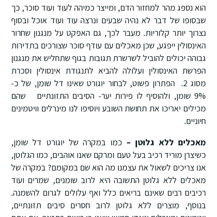
הוא נספג מהר למחזור הדם, ומייצר כמיהה לעוד ועוד סוכר, כך
שבסופו של דבר לא נהיה שבעים ונרצה עוד ועוד אוכל ובסוף
נצרוך יותר קלוריות. מעבר לכך, גם האפקט על מנגנון שחרור
האינסולין ייפגע, שכן מאכלים עם עודף סוכר שצורכים בתדירות
גבוהה יכולים להוביל לשרשרת תגובות בגוף שתחליש את מנגנון
הפרשת האינסולין ועלולה להביא לתנגודת אינסולין וסכרת
מסוג 2. הפתרון פשוט, לבחור יוגורט שאינו דל שומן, של כ-
9% שומן, ולהוסיף לו פירות יער- הסיבים התזונתיים שהם
מכילים יאריכו את תחושת השובע ויוסיפו לנו מינרלים וויטמינים
חיוניים.
מאכלים ללא גלוטן –
כמו במקרה של יוגורט דל שומן,
כשיצרן מוריד רכיב בעל טעם ומרקם שאנו אוהבים, כמו הגלוטן,
אנו צריכים לשאול את עצמנו מה הוא שם במקומם? במקרה של
מאכלים ללא גלוטן התשובה היא לרוב שומנים, שמרים ועוד
רכיבים רבים שאינם בריאים כלל ואף עלולים לגרום להשמנה.
בנוסף, מוצרים ללא גלוטן לרוב חסרים סיבים תזונתיים,