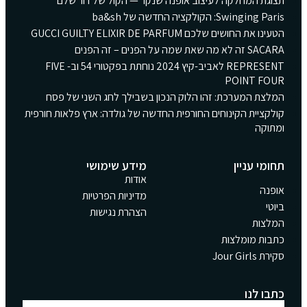
תצוגת המחלקה לעיצוב אופנה שנקר — הקול של דור שלם
Swinging Paris: הקולקציה החדשה של ba&sh
הטעינו את החושים שלכם GUCCI GUILTY ELIXIR DE PARFUM
SACARA זה לא מה שאת שמה על הפנים – זה הפנים
REPRESENT לאביב-קיץ 2024 נוחתת בפקטורי 54 וב- FIVE
POINT FOUR
המלצת המערכת: זהו הלוק הנכון בשבילך לחג השני של פסח
קולקציית הקינוחים החורפית החדשה של גולדה: ארץ פלאות חורפית
ומתוקה
תחומי עניין
מידע שימושי
אודות
אופנה
מדיניות הפרטיות
ביוטי
הצהרת נגישות
המלצות
כתבות מומלצות
סקירת Jour Girls
כתבו לנו