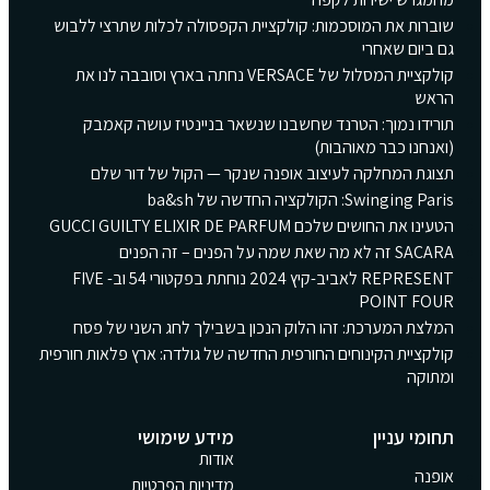
שוברות את המוסכמות: קולקציית הקפסולה לכלות שתרצי ללבוש
גם ביום שאחרי
קולקציית המסלול של VERSACE נחתה בארץ וסובבה לנו את
הראש
תורידו נמוך: הטרנד שחשבנו שנשאר בניינטיז עושה קאמבק
(ואנחנו כבר מאוהבות)
תצוגת המחלקה לעיצוב אופנה שנקר — הקול של דור שלם
Swinging Paris: הקולקציה החדשה של ba&sh
הטעינו את החושים שלכם GUCCI GUILTY ELIXIR DE PARFUM
SACARA זה לא מה שאת שמה על הפנים – זה הפנים
REPRESENT לאביב-קיץ 2024 נוחתת בפקטורי 54 וב- FIVE
POINT FOUR
המלצת המערכת: זהו הלוק הנכון בשבילך לחג השני של פסח
קולקציית הקינוחים החורפית החדשה של גולדה: ארץ פלאות חורפית
ומתוקה
תחומי עניין
מידע שימושי
אודות
אופנה
מדיניות הפרטיות