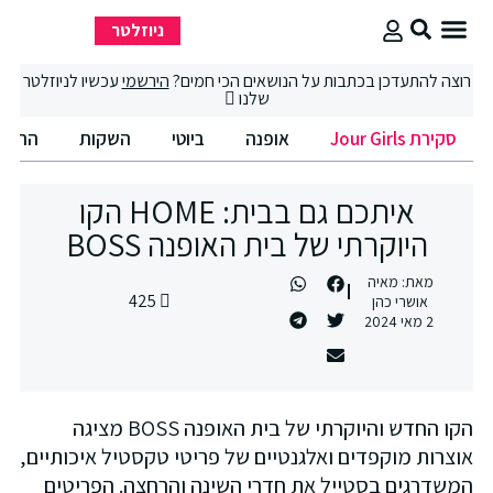
ניוזלטר
סקירת Jour Girls
סיבוב קניות
החיים הטובים
וצה להתעדכן בכתבות על הנושאים הכי חמים?
הירשמי
עכשיו לניוזלטר
שלנו
סקירת Jour Girls
אופנה
ביוטי
השקות
החיים הט
איתכם גם בבית: HOME הקו
היוקרתי של בית האופנה BOSS
מאת:
מאיה
425
אושרי כהן
2 מאי 2024
הקו החדש והיוקרתי של בית האופנה BOSS מציגה
וצרות מוקפדים ואלגנטיים של פריטי טקסטיל איכותיים,
משדרגים בסטייל את חדרי השינה והרחצה. הפריטים