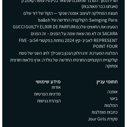
תורידו נמוך: הטרנד שחשבנו שנשאר בניינטיז עושה קאמבק
(ואנחנו כבר מאוהבות)
תצוגת המחלקה לעיצוב אופנה שנקר — הקול של דור שלם
Swinging Paris: הקולקציה החדשה של ba&sh
הטעינו את החושים שלכם GUCCI GUILTY ELIXIR DE PARFUM
SACARA זה לא מה שאת שמה על הפנים – זה הפנים
REPRESENT לאביב-קיץ 2024 נוחתת בפקטורי 54 וב- FIVE
POINT FOUR
המלצת המערכת: זהו הלוק הנכון בשבילך לחג השני של פסח
קולקציית הקינוחים החורפית החדשה של גולדה: ארץ פלאות חורפית
ומתוקה
תחומי עניין
מידע שימושי
אודות
אופנה
מדיניות הפרטיות
ביוטי
הצהרת נגישות
המלצות
כתבות מומלצות
סקירת Jour Girls