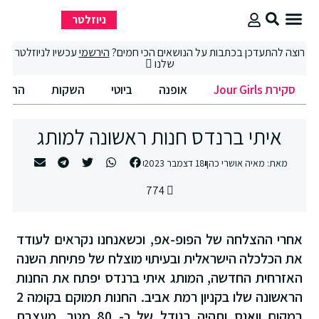
ניוזלטר
סקירת Jour Girls
סיבוב קניות
החיים הטובים
רוצה להתעדכן בכתבות על הנושאים הכי חמים?
הירשמי
עכשיו לניוזלטר
שלנו
סקירת Jour Girls
אופנה
ביוטי
השקות
החיים הט
איתי ברנדס חנות ראשונה למותג
מאת:
מאיה אושרי כהן
18 דצמבר 2023
774
אחרי ההצלחה של הפופ-אפ, וכשאנחנו נקראים לעודד
את הכלכלה הישראלית ובעיתוי מוצלח של פתיחת השנה
האזרחית החדשה, המותג איתי ברנדס יפתח את החנות
הראשונה שלו בקניון רמת אביב. החנות תמוקם בקומה 2
במקום וואנס ותהיה בגודל של כ- 80 מטר. מעצבת