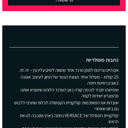
כתבות פופולריות
אם היינו צריכות לסמן טרנד אחד ששווה לשים עליו עין – זה זה
25 קולות – מסלול אחד: תצוגת הגמר של החוג לעיצוב אופנה
באוניברסיטת חיפה
שמישהו יסביר לנו מה קורה כאן: הטרנד הלוהט שמוציא אותנו
מהמגרש ישירות לקפה
שוברות את המוסכמות: קולקציית הקפסולה לכלות שתרצי ללבוש
גם ביום שאחרי
קולקציית המסלול של VERSACE נחתה בארץ וסובבה לנו את
הראש