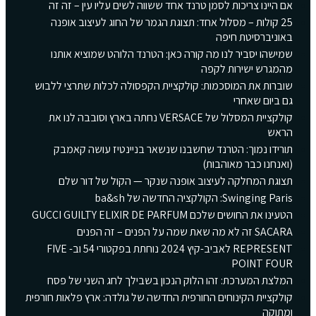
אם היינו צריכות לסמן טרנד אחד ששווה לשים עליו עין – זה זה
25 קולות – מסלול אחד: תצוגת הגמר של החוג לעיצוב אופנה
באוניברסיטת חיפה
שמישהו יסביר לנו מה קורה כאן: הטרנד הלוהט שמוציא אותנו
מהמגרש ישירות לקפה
שוברות את המוסכמות: קולקציית הקפסולה לכלות שתרצי ללבוש
גם ביום שאחרי
קולקציית המסלול של VERSACE נחתה בארץ וסובבה לנו את
הראש
תורידו נמוך: הטרנד שחשבנו שנשאר בניינטיז עושה קאמבק
(ואנחנו כבר מאוהבות)
תצוגת המחלקה לעיצוב אופנה שנקר — הקול של דור שלם
Swinging Paris: הקולקציה החדשה של ba&sh
הטעינו את החושים שלכם GUCCI GUILTY ELIXIR DE PARFUM
SACARA זה לא מה שאת שמה על הפנים – זה הפנים
REPRESENT לאביב-קיץ 2024 נוחתת בפקטורי 54 וב- FIVE
POINT FOUR
המלצת המערכת: זהו הלוק הנכון בשבילך לחג השני של פסח
קולקציית הקינוחים החורפית החדשה של גולדה: ארץ פלאות חורפית
ומתוקה