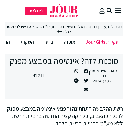
ניוזלטר
סקירת Jour Girls
סיבוב קניות
החיים הטובים
וצה להתעדכן בכתבות על הנושאים הכי חמים?
הירשמי
עכשיו לניוזלטר
שלנו
סקירת Jour Girls
אופנה
ביוטי
השקות
החיים הט
מוכנות לזה? אינטימה במבצע מפנק
מאת:
מאיה אושרי
422
כהן
27 מרץ 2024
שת ההלבשה התחתונה והפנאי אינטימה במבצע מפנק
רגל חג האביב, כל הקולקציה החדשה בחנויות הרשת
לא מע"מ בחנויות הרשת בלבד.