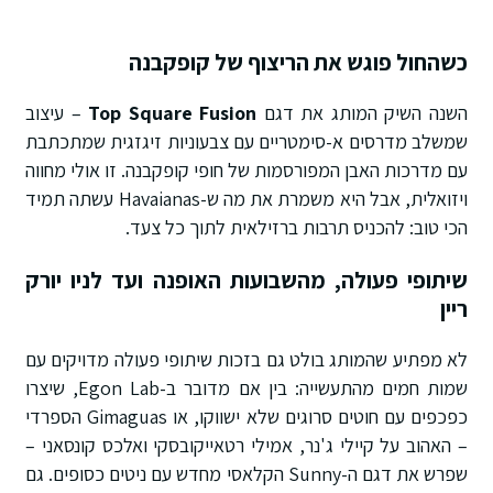
כשהחול פוגש את הריצוף של קופקבנה
השנה השיק המותג את דגם
Top Square Fusion
– עיצוב
שמשלב מדרסים א-סימטריים עם צבעוניות זיגזגית שמתכתבת
עם מדרכות האבן המפורסמות של חופי קופקבנה. זו אולי מחווה
ויזואלית, אבל היא משמרת את מה ש-Havaianas עשתה תמיד
הכי טוב: להכניס תרבות ברזילאית לתוך כל צעד.
שיתופי פעולה, מהשבועות האופנה ועד לניו יורק
ריין
לא מפתיע שהמותג בולט גם בזכות שיתופי פעולה מדויקים עם
שמות חמים מהתעשייה: בין אם מדובר ב-Egon Lab, שיצרו
כפכפים עם חוטים סרוגים שלא ישווקו, או Gimaguas הספרדי
– האהוב על קיילי ג'נר, אמילי רטאייקובסקי ואלכס קונסאני –
שפרש את דגם ה-Sunny הקלאסי מחדש עם ניטים כסופים. גם