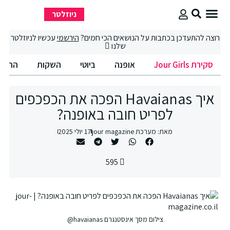
ניוזלטר
סקירת Jour Girls
סיבוב קניות
החיים הטובים
רוצה להתעדכן בכתבות על הנושאים הכי חמים?
הירשמי
עכשיו לניוזלטר
שלנו
סקירת Jour Girls
אופנה
ביוטי
השקות
החיים
איך Havaianas הפכה את הכפכפים
לפריט חובה באופנה?
מאת:
מערכת jour magazine
17 יולי 2025
595
צילום מסך אינסטנגרם havaianas@