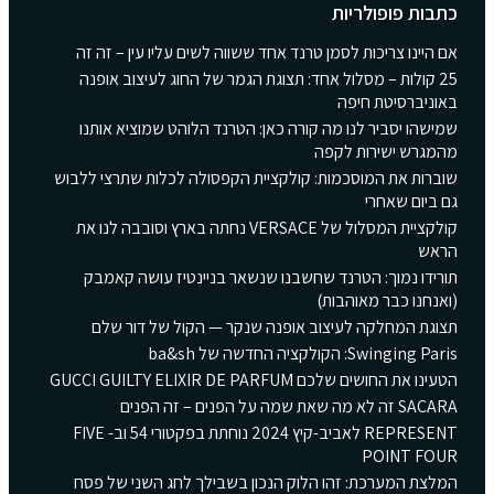
כתבות פופולריות
אם היינו צריכות לסמן טרנד אחד ששווה לשים עליו עין – זה זה
25 קולות – מסלול אחד: תצוגת הגמר של החוג לעיצוב אופנה
באוניברסיטת חיפה
שמישהו יסביר לנו מה קורה כאן: הטרנד הלוהט שמוציא אותנו
מהמגרש ישירות לקפה
שוברות את המוסכמות: קולקציית הקפסולה לכלות שתרצי ללבוש
גם ביום שאחרי
קולקציית המסלול של VERSACE נחתה בארץ וסובבה לנו את
הראש
תורידו נמוך: הטרנד שחשבנו שנשאר בניינטיז עושה קאמבק
(ואנחנו כבר מאוהבות)
תצוגת המחלקה לעיצוב אופנה שנקר — הקול של דור שלם
Swinging Paris: הקולקציה החדשה של ba&sh
הטעינו את החושים שלכם GUCCI GUILTY ELIXIR DE PARFUM
SACARA זה לא מה שאת שמה על הפנים – זה הפנים
REPRESENT לאביב-קיץ 2024 נוחתת בפקטורי 54 וב- FIVE
POINT FOUR
המלצת המערכת: זהו הלוק הנכון בשבילך לחג השני של פסח