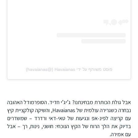
פוסט משותף על ידי ‏‎Havaianas‎‏ (@‏‎havaianas‎‏)
אבל גולת הכותרת מבחינתנו? ג’יג’י חדיד. הסופרמודל האהובה
נבחרה כשגרירה עולמית של Havaianas, והשיקה קולקציית קיץ
עם קריצה לפינ-אפ ונגיעות של טאי-דאי ורדרד – שמשדרים
בדיוק את הלך הרוח של הקיץ הנוכחי: חושני, נינוח, רך – אבל
עם אמירה.