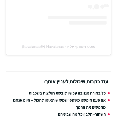
פוסט משותף על ידי ‏‎Havaianas‎‏ (@‏‎havaianas‎‏)
עוד כתבות שיכולות לעניין אותך:
כל בחורה מגניבה עכשיו לובשת חולצות בשכבות
אם פעם חיפשנו משקפי שמש שיתאימו להכול – היום אנחנו
מחפשים את ההפך
השחור- הלבן וכל מה שביניהם