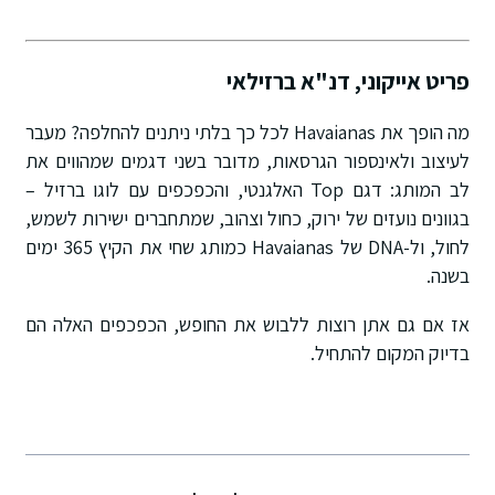
פריט אייקוני, דנ"א ברזילאי
מה הופך את Havaianas לכל כך בלתי ניתנים להחלפה? מעבר
לעיצוב ולאינספור הגרסאות, מדובר בשני דגמים שמהווים את
לב המותג: דגם Top האלגנטי, והכפכפים עם לוגו ברזיל –
בגוונים נועזים של ירוק, כחול וצהוב, שמתחברים ישירות לשמש,
לחול, ול-DNA של Havaianas כמותג שחי את הקיץ 365 ימים
בשנה.
אז אם גם אתן רוצות ללבוש את החופש, הכפכפים האלה הם
בדיוק המקום להתחיל.