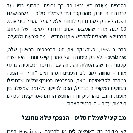
כפכפים מעולם לא נראו כל כך נכונים. מהחוף בריו ועד
לרחובות ניו יורק, מהבוקסר ועד לשמלת סליפ – Havaianas
הפכה לא רק לשם נרדף לנוחות אלא לסמל סטייל בינלאומי.
60 שנה אחרי שהומצאו, אנחנו חוזרות לסיפור של המותג
הברזילאי שהצליח להלביש אותנו מחדש – מהאצבעות ולמעלה.
כבר ב-1962, כשהשיקה את זוג הכפכפים הראשון שלה,
Havaianas לא רק סימנה וי על פתרון קייצי ונוח – היא יצרה
קטגוריה חדשה. הסוליה השטוחה עם הדוגמה שמזכירה גרגרי
אורז – מחווה לסנדלים היפניים המסורתיים "זורי" – הפכה
במהרה לקלאסיקה. מאז, הכפכפים הפונקציונליים שהתחילו
בשווקים המקומיים בברזיל, הפכו לאייקון על-זמני שמשלב בין
אופנת רחוב, בוהו שיק ורוח החופש הדרום-אמריקאית שכולנו
חולמות עליה – ה"ברזילידאדה".
מביקיני לשמלת סליפ – הכפכף שלא מתנצל
לא מדובר רק באופציה לים או לבריכה. Havaianas הפכו