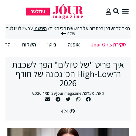
ניוזלטר
סקירת Jour Girls
סיבוב קניות
החיים הטובים
רוצה להתעדכן בכתבות על הנושאים הכי חמים?
הירשמי
עכשיו לניוזלטר
שלנו
סקירת Jour Girls
אופנה
ביוטי
השקות
החיים
איך פריט "של טיולים" הפך לשכבת
ה־High-Low הכי נכונה של חורף
2026
מאת:
מערכת jour magazine
29 ינואר 2026
424