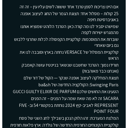
אם היינו צריכות לסמן טרנד אחד ששווה לשים עליו עין – זה זה
25 קולות – מסלול אחד: תצוגת הגמר של החוג לעיצוב אופנה
באוניברסיטת חיפה
שמישהו יסביר לנו מה קורה כאן: הטרנד הלוהט שמוציא אותנו
מהמגרש ישירות לקפה
שוברות את המוסכמות: קולקציית הקפסולה לכלות שתרצי ללבוש
גם ביום שאחרי
קולקציית המסלול של VERSACE נחתה בארץ וסובבה לנו את
הראש
תורידו נמוך: הטרנד שחשבנו שנשאר בניינטיז עושה קאמבק
(ואנחנו כבר מאוהבות)
תצוגת המחלקה לעיצוב אופנה שנקר — הקול של דור שלם
Swinging Paris: הקולקציה החדשה של ba&sh
הטעינו את החושים שלכם GUCCI GUILTY ELIXIR DE PARFUM
SACARA זה לא מה שאת שמה על הפנים – זה הפנים
REPRESENT לאביב-קיץ 2024 נוחתת בפקטורי 54 וב- FIVE
POINT FOUR
המלצת המערכת: זהו הלוק הנכון בשבילך לחג השני של פסח
קולקציית הקינוחים החורפית החדשה של גולדה: ארץ פלאות חורפית