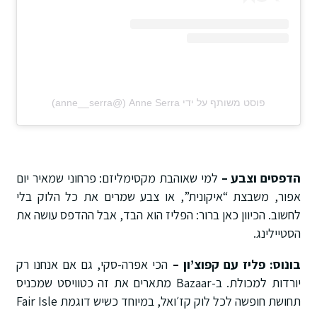
פוסט משותף על ידי ‏‎Anne Serra‎‏ (@‏‎anne__serra‎‏)
הדפסים וצבע –
למי שאוהבת מקסימליזם: פרחוני שמאיר יום
אפור, משבצת “איקונית”, או צבע שמרים את כל הלוק בלי
לחשוב. הכיוון כאן ברור: הפליז הוא הבד, אבל ההדפס עושה את
הסטיילינג.
בונוס: פליז עם קפוצ’ון –
הכי אפרה-סקי, גם אם אנחנו רק
יורדות למכולת. ב-Bazaar מתארים את זה כטוויסט שמכניס
תחושת חופשה לכל לוק קז׳ואל, במיוחד כשיש דוגמת Fair Isle