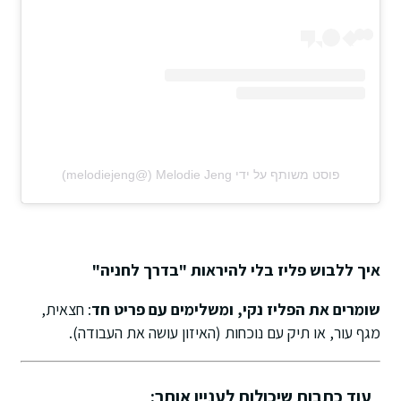
פוסט משותף על ידי ‏‎Melodie Jeng‎‏ (@‏‎melodiejeng‎‏)
איך ללבוש פליז בלי להיראות "בדרך לחניה"
שומרים את הפליז נקי, ומשלימים עם פריט חד
: חצאית,
מגף עור, או תיק עם נוכחות (האיזון עושה את העבודה).
עוד כתבות שיכולות לעניין אותך: