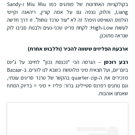
בקולקציות האחרונות של מותגים כמו Miu Miu ו-Sandy
Liang, והלוק נצפה גם על אמה קורין, ריהאנה וקייטי
הולמס. הטוויסט היפה? זה לא “עוד טרנד נוחות”. זו דרך חדשה
לעשות High-Low: לקחת פריט טכני-נעים ולבנות סביבו לוק
שנראה מתוכנן.
ארבעת הפליזים ששווה להכיר (וללבוש אחרת)
רבע רוכסן
– הגרסה הכי “נכנסת נכון” לחיים: על ג’ינס
ביום־יום, ועל חצאית מיני מלוטשת כשבא לנו להרים. ב-Bazaar
מזכירים את ה-quarter-zip בהקשר של טרנד סריגים עונתי,
וגם נותנים רפרנס סטיילינג ברור: פליז + מיני = בדיוק המתח
שאנחנו אוהבות.