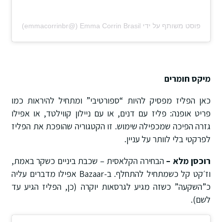
פוסט משותף על ידי ‏‎Emma Corrin Brasil‎‏ (@‏‎emmacorrinbr‎‏)
מיקס חומרים
כאן הפליז מפסיק להיות “ספורטיבי” ומתחיל להיראות כמו
פריט אופנה: פליז עם דנים, או עם ניילון קווילטד, או אפילו
גזרה הפיכה שמכפילה שימוש. זו הקטגוריה שהופכת את הפליז
לפרקטי בלי לוותר על עניין.
רוכסן מלא –
הבחירה הקלאסית – שכבת ביניים כשקר באמת,
וז׳קט קל כשמתחיל להתחלף. ב-Bazaar אפילו מדברים עליה
כ”השקעה” כשזה מגיע לגרסאות יוקרה (כן, הפליז הגיע עד
לשם).