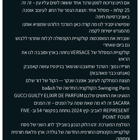
אם היינו צריכות לסמן טרנד אחד ששווה לשים עליו עין – זה זה
25 קולות – מסלול אחד: תצוגת הגמר של החוג לעיצוב אופנה
באוניברסיטת חיפה
שמישהו יסביר לנו מה קורה כאן: הטרנד הלוהט שמוציא אותנו
מהמגרש ישירות לקפה
שוברות את המוסכמות: קולקציית הקפסולה לכלות שתרצי ללבוש
גם ביום שאחרי
קולקציית המסלול של VERSACE נחתה בארץ וסובבה לנו את
הראש
תורידו נמוך: הטרנד שחשבנו שנשאר בניינטיז עושה קאמבק
(ואנחנו כבר מאוהבות)
תצוגת המחלקה לעיצוב אופנה שנקר — הקול של דור שלם
Swinging Paris: הקולקציה החדשה של ba&sh
הטעינו את החושים שלכם GUCCI GUILTY ELIXIR DE PARFUM
SACARA זה לא מה שאת שמה על הפנים – זה הפנים
REPRESENT לאביב-קיץ 2024 נוחתת בפקטורי 54 וב- FIVE
POINT FOUR
המלצת המערכת: זהו הלוק הנכון בשבילך לחג השני של פסח
קולקציית הקינוחים החורפית החדשה של גולדה: ארץ פלאות חורפית
ומתוקה