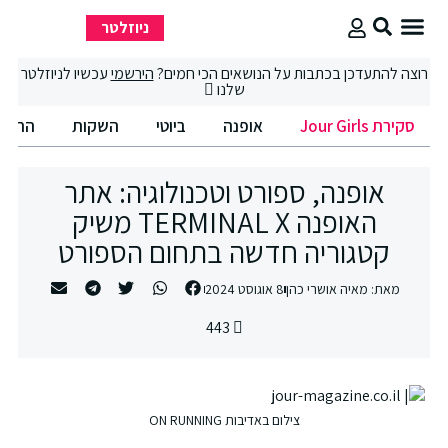
ניוזלטר
סקירת Jour Girls
סיבוב קניות
החיים הטובים
רוצה להתעדכן בכתבות על הנושאים הכי חמים?
הירשמי
עכשיו לניוזלטר
שלנו
סקירת Jour Girls
אופנה
ביוטי
השקות
החיים הט
אופנה, ספורט וטכנולוגיה: אתר
האופנה TERMINAL X משיק
קטגוריה חדשה בתחום הספורט
מאת:
מאיה אושרי כהן
8 אוגוסט 2024
443
צילום באדיבות ON RUNNING