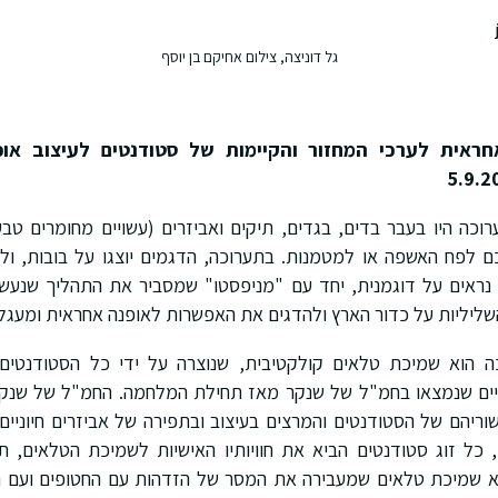
גל דוניצה, צילום אחיקם בן יוסף
ראית לערכי המחזור והקיימות של סטודנטים לעיצוב או
וכה היו בעבר בדים, בגדים, תיקים ואביזרים (עשויים מחומרים טבעי
 לפח האשפה או למטמנות. בתערוכה, הדגמים יוצגו על בובות, ולצ
 נראים על דוגמנית, יחד עם "מניפסטו" שמסביר את התהליך שנעש
יליות על כדור הארץ ולהדגים את האפשרות לאופנה אחראית ומעגלי
ה הוא שמיכת טלאים קולקטיבית, שנוצרה על ידי כל הסטודנטים
יים שנמצאו בחמ"ל של שנקר מאז תחילת המלחמה. החמ"ל של שנקר 
וריהם של הסטודנטים והמרצים בעיצוב ובתפירה של אביזרים חיוניים
 כל זוג סטודנטים הביא את חוויותיו האישיות לשמיכת הטלאים, 
א שמיכת טלאים שמעבירה את המסר של הזדהות עם החטופים ועם החי