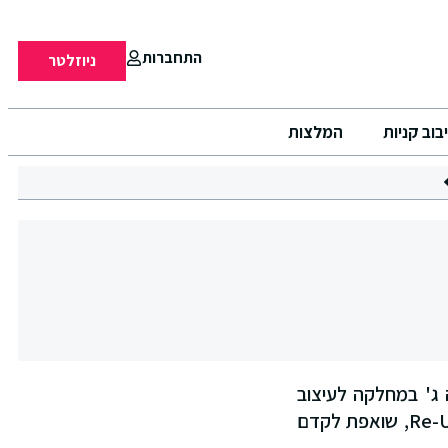
התחברות
ניוזלטר
בוב קניות
המלצות
סטודנטים בשנה ג' במחלקה לעיצוב
אופנה בשנקר, במסגרת הקורס 'אופנה אחראית'. התערוכה, הנושאת את השם Re-Use, שואפת לקדם